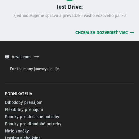
Just Drive:
zjednodušujeme správu a prevádzku vášho vozového parku
CHCEM SA DOZVEDIEŤ VIAC
Arval.com
For the many journeys in life
PODNIKATELIA
Dlhodobý prenájom
Flexibilný prenájom
Ponuky pre dočasné potreby
Ponuky pre dlhodobé potreby
Naše značky
Leasing alebo kúpa