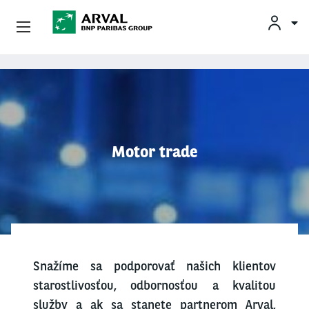
INF
Podnikatelia
Skočiť na hlavný obsah
Mobilita
Partneri
Motor trade
O Spoločnosti Arval
Informácie Pre Vodičov
My Arval For Fleet Manager
Snažíme sa podporovať našich klientov
starostlivosťou, odbornosťou a kvalitou
služby a ak sa stanete partnerom Arval,