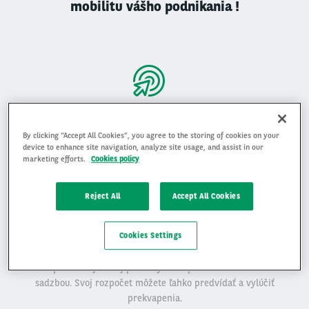
mobilitu vášho podnikania !
Najlepšia hodnota pre vaše podnikanie
By clicking “Accept All Cookies”, you agree to the storing of cookies on your
Získajte pre svoje podnikanie výhodnú ponuku s
device to enhance site navigation, analyze site usage, and assist in our
najlepšou hodnotou a jazdite na novom aute bez obáv zo
marketing efforts.
Cookies policy
znehodnotenia.
Reject All
Accept All Cookies
Cookies Settings
Zvýšte svoj zisk
Optimalizujte svoj peňažný tok s pevnou mesačnou
sadzbou. Svoj rozpočet môžete ľahko predvídať a vylúčiť
prekvapenia.