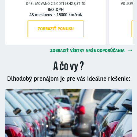
OPEL MOVANO 2.2 CDTI L3H2 3,5T 4D
VOLKSWAG
Bez DPH
48 mesiacov
-
15000 km/rok
4
ZOBRAZIŤ PONUKU
ZOBRAZIŤ VŠETKY NAŠE ODPORÚČANIA
A čo vy ?
Dlhodobý prenájom je pre vás ideálne riešenie: