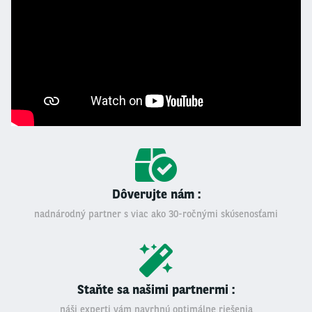
Dôverujte nám :
nadnárodný partner s viac ako 30-ročnými skúsenosťami
Staňte sa našimi partnermi :
náši experti vám navrhnú optimálne riešenia