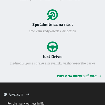
Spoľahnite sa na nás :
sme vám kedykoľvek k dispozícii
Just Drive:
zjednodušujeme správu a prevádzku vášho vozového parku
CHCEM SA DOZVEDIEŤ VIAC
Arval.com
For the many journeys in life