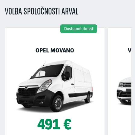
VOĽBA SPOLOČNOSTI ARVAL
Dostupné ihneď
OPEL MOVANO
VO
491 €