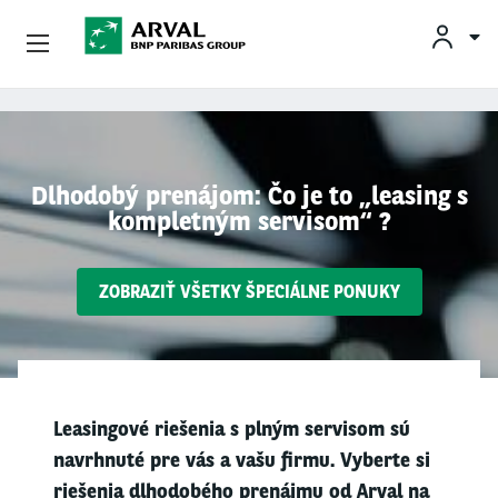
INF
Podnikatelia
Skočiť na hlavný obsah
Mobilita
Dlhodobý prenájom: Čo je to „leasing s
kompletným servisom“ ?
Partneri
O Spoločnosti Arval
ZOBRAZIŤ VŠETKY ŠPECIÁLNE PONUKY
Informácie Pre Vodičov
My Arval For Fleet Manager
Leasingové riešenia s plným servisom sú
navrhnuté pre vás a vašu firmu. Vyberte si
riešenia dlhodobého prenájmu od Arval na