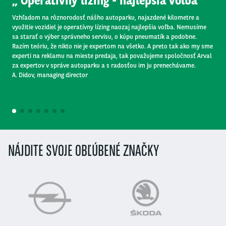
Operatívny lízing - najlepšia voľba
Vzhľadom na rôznorodosť nášho autoparku, najazdené kilometre a
využitie vozidiel je operatívny lízing naozaj najlepšia voľba. Nemusíme
sa starať o výber správneho servisu, o kúpu pneumatík a podobne.
Razím teóriu, že nikto nie je expertom na všetko. A preto tak ako my sme
experti na reklamu na mieste predaja, tak považujeme spoločnosť Arval
za expertov v správe autoparku a s radosťou im ju prenechávame.
A. Didov, managing director
1
2
3
4
5
6
7
NÁJDITE SVOJE OBĽÚBENÉ ZNAČKY