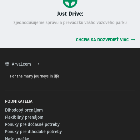
Just Drive:
zjednodušujeme správu a prevádzku vášho vozového parku
CHCEM SA DOZVEDIEŤ VIAC
Arval.com
For the many journeys in life
PODNIKATELIA
Dlhodobý prenájom
Flexibilný prenájom
Ponuky pre dočasné potreby
Ponuky pre dlhodobé potreby
Naše značky