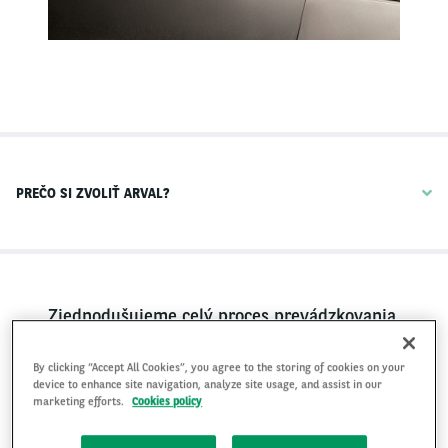
PREČO SI ZVOLIŤ ARVAL?
Zjednodušujeme celý proces prevádzkovania
firemného vozidla. Stačí nám prezradiť vaše
By clicking “Accept All Cookies”, you agree to the storing of cookies on your
potreby: a my vám pomôžeme nájsť pre vás
device to enhance site navigation, analyze site usage, and assist in our
to najlepšie. Vždy budete komunikovať iba s
marketing efforts.
Cookies policy
jednou spoločnosťou a mať jednu pevnú