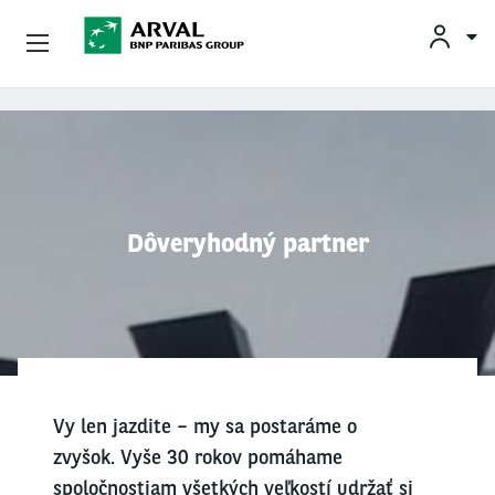
INF
Podnikatelia
Skočiť na hlavný obsah
Mobilita
Partneri
Dôveryhodný partner
O Spoločnosti Arval
Informácie Pre Vodičov
My Arval For Fleet Manager
Vy len jazdite – my sa postaráme o
zvyšok. Vyše 30 rokov pomáhame
spoločnostiam všetkých veľkostí udržať si