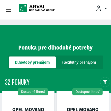
INF
Podnikatelia
Skočiť na hlavný obsah
Mobilita
Ponuka pre dlhodobé potreby
Partneri
Dlhodobý prenájom
Flexibilný prenájom
O Spoločnosti Arval
Informácie Pre Vodičov
32 PONUKY
My Arval For Fleet Manager
Dostupné ihneď
Dostupné ihneď
OPEL MOVANO
OPEL MOVANO