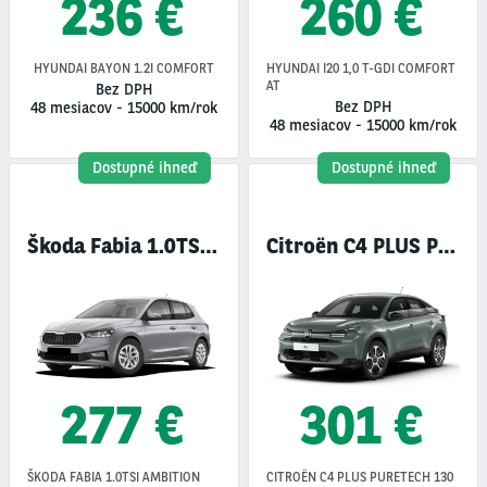
236 €
260 €
HYUNDAI BAYON 1.2I COMFORT
HYUNDAI I20 1,0 T-GDI COMFORT
AT
Bez DPH
Bez DPH
48 mesiacov
-
15000 km/rok
48 mesiacov
-
15000 km/rok
Dostupné ihneď
Dostupné ihneď
Škoda Fabia 1.0TSI Ambition
Citroën C4 PLUS PureTech
277 €
301 €
ŠKODA FABIA 1.0TSI AMBITION
CITROËN C4 PLUS PURETECH 130