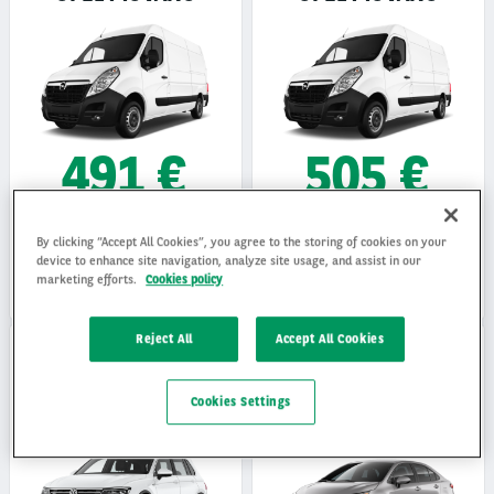
491 €
505 €
OPEL MOVANO 2.2 CDTI L3H2 3,5T
OPEL MOVANO 2.2 CDTI L4H2
By clicking “Accept All Cookies”, you agree to the storing of cookies on your
4D
3,5HD 4D
device to enhance site navigation, analyze site usage, and assist in our
Bez DPH
Bez DPH
marketing efforts.
Cookies policy
48 mesiacov
-
15000 km/rok
48 mesiacov
-
15000 km/rok
Dostupné ihneď
Dostupné ihneď
Reject All
Accept All Cookies
Cookies Settings
VOLKSWAGEN TIGUAN
TOYOTA COROLLA SD