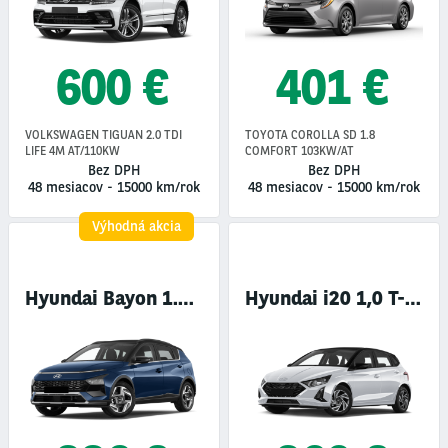
600 €
401 €
VOLKSWAGEN TIGUAN 2.0 TDI
TOYOTA COROLLA SD 1.8
LIFE 4M AT/110KW
COMFORT 103KW/AT
Bez DPH
Bez DPH
48 mesiacov
-
15000 km/rok
48 mesiacov
-
15000 km/rok
Výhodná akcia
Hyundai Bayon 1.2i COMFORT
Hyundai i20 1,0 T-GDi COMFORT AT