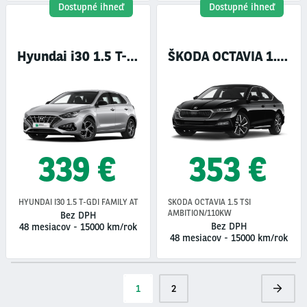
Dostupné ihneď
Dostupné ihneď
Hyundai i30 1.5 T-GDI Family AT
ŠKODA OCTAVIA 1.5 TSI Ambition
339 €
353 €
HYUNDAI I30 1.5 T-GDI FAMILY AT
SKODA OCTAVIA 1.5 TSI
AMBITION/110KW
Bez DPH
Bez DPH
48 mesiacov
-
15000 km/rok
48 mesiacov
-
15000 km/rok
Pagination
Current
1
Stránka
2
Next
page
page