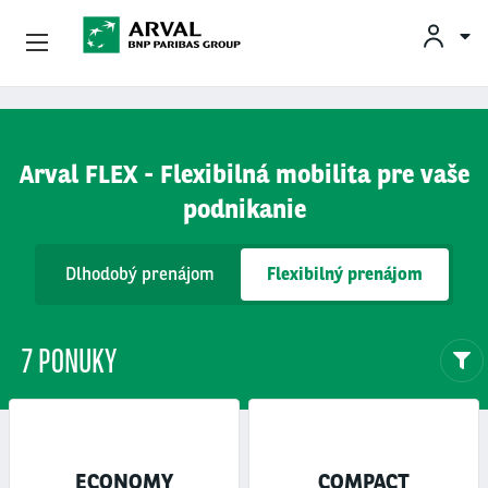
INF
Podnikatelia
Skočiť na hlavný obsah
Mobilita
Arval FLEX - Flexibilná mobilita pre vaše
podnikanie
Partneri
Dlhodobý prenájom
Flexibilný prenájom
O Spoločnosti Arval
Informácie Pre Vodičov
7 PONUKY
My Arval For Fleet Manager
ECONOMY
COMPACT