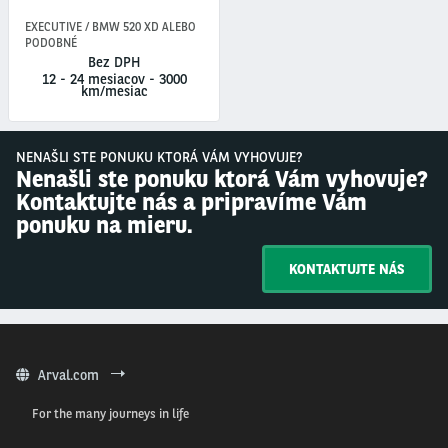
EXECUTIVE / BMW 520 XD ALEBO
PODOBNÉ
Bez DPH
12 - 24 mesiacov
-
3000
km/mesiac
NENAŠLI STE PONUKU KTORÁ VÁM VYHOVUJE?
Nenašli ste ponuku ktorá Vám vyhovuje?
Kontaktujte nás a pripravíme Vám
ponuku na mieru.
KONTAKTUJTE NÁS
Arval.com
For the many journeys in life