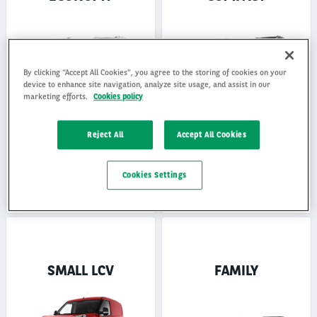
By clicking “Accept All Cookies”, you agree to the storing of cookies on your
device to enhance site navigation, analyze site usage, and assist in our
marketing efforts.
Cookies policy
12 €
15 €
Reject All
Accept All Cookies
ECONOMY / ŠKODA FABIA ALEBO
COMPACT / OPEL ASTRA ST
PODOBNÉ
ALEBO PODOBNÉ
Bez DPH
Bez DPH
Cookies Settings
12 - 24 mesiacov
-
3000
12 - 24 mesiacov
-
3000
km/mesiac
km/mesiac
SMALL LCV
FAMILY