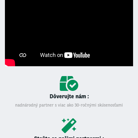
Dôverujte nám :
nadnárodný partner s viac ako 30-ročnými skúsenosťami