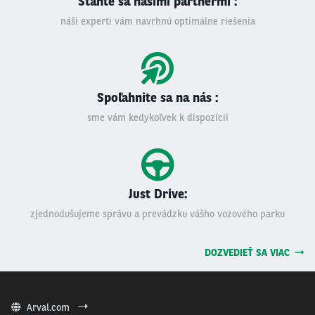
Staňte sa našimi partnermi :
náši experti vám navrhnú optimálne riešenia
Spoľahnite sa na nás :
sme vám kedykoľvek k dispozícii
Just Drive:
zjednodušujeme správu a prevádzku vášho vozového parku
DOZVEDIEŤ SA VIAC
Arval.com