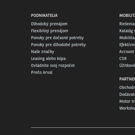
PODNIKATELIA
MOBILIT
Dlhodobý prenájom
Riešenia
Flexibilný prenájom
Katalóg 
Ponuky pre dočasné potreby
Mobilita
Ponuky pre dlhodobé potreby
Efektívn
Naše značky
Account
Leasing alebo kúpa
CSR
Ovládnite svoj rozpočet
Úžitkové
Prečo Arval
PARTNE
Obchodn
Dodávate
Motor t
Worksh