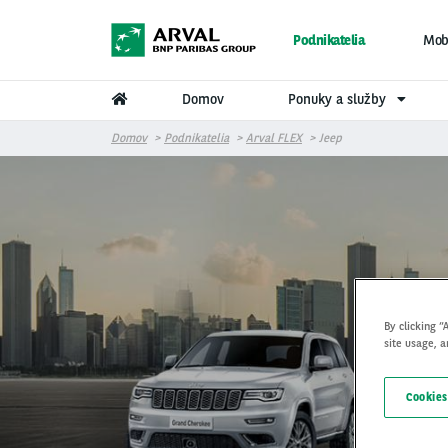
Skočiť na hlavný obsah
Podnikatelia
Mobi
Domov
Ponuky a služby
Domov
Podnikatelia
Arval FLEX
Jeep
By clicking “
site usage, a
Cookies