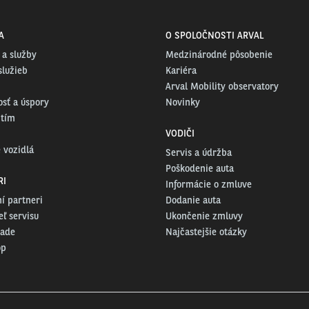
A
O SPOLOČNOSTI ARVAL
 a služby
Medzinárodné pôsobenie
služieb
Kariéra
Arval Mobility observatory
osť a úspory
Novinky
 tím
VODIČI
 vozidlá
Servis a údržba
Poškodenie auta
RI
Informácie o zmluve
í partneri
Dodanie auta
ľ servisu
Ukončenie zmluvy
rade
Najčastejšie otázky
op