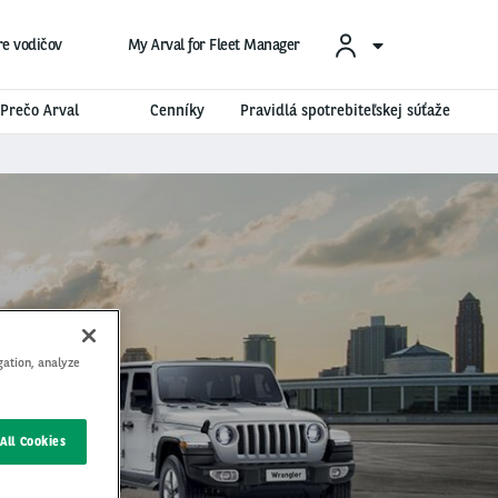
re vodičov
My Arval for Fleet Manager
Prečo Arval
Cenníky
Pravidlá spotrebiteľskej súťaže
gation, analyze
All Cookies