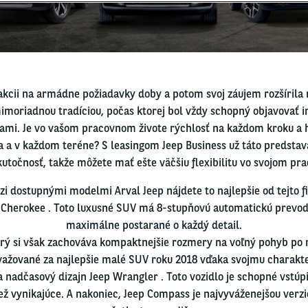
akcii na armádne požiadavky doby a potom svoj záujem rozšírila 
mimoriadnou tradíciou, počas ktorej bol vždy schopný objavovať i
mi. Je vo vašom pracovnom živote rýchlosť na každom kroku a hľ
 a v každom teréne? S leasingom Jeep Business už táto predstav
utočnosť, takže môžete mať ešte väčšiu flexibilitu vo svojom pr
i dostupnými modelmi Arval Jeep nájdete to najlepšie od tejto f
Cherokee . Toto luxusné SUV má 8-stupňovú automatickú prevodov
maximálne postarané o každý detail.
orý si však zachováva kompaktnejšie rozmery na voľný pohyb po 
važované za najlepšie malé SUV roku 2018 vďaka svojmu charakte
 nadčasový dizajn Jeep Wrangler . Toto vozidlo je schopné vstú
ež vynikajúce. A nakoniec, Jeep Compass je najvyváženejšou verzi