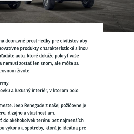
na dopravné prostriedky pre civilistov aby
novatívne produkty charakteristické silnou
adáte auto, ktoré dokáže pokryť vaše
a nemusí zostať len snom, ale môže sa
acovnom živote.
irmy.
ku a luxusný interiér, v ktorom bolo
meste, Jeep Renegade z našej požičovne je
ru, dizajnu a vlastnostiam.
piť do akéhokoľvek terénu bez najmenších
ou výkonu a spotreby, ktorá je ideálna pre