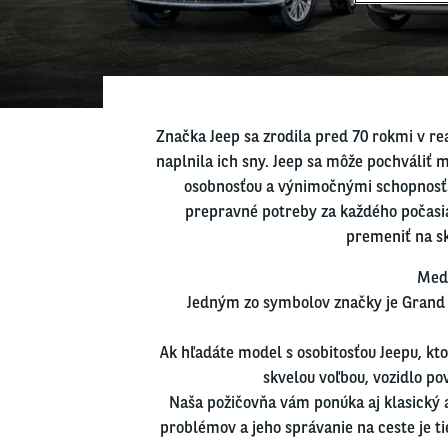
Značka Jeep sa zrodila pred 70 rokmi v re
naplnila ich sny. Jeep sa môže pochváliť 
osobnosťou a výnimočnými schopnosťa
prepravné potreby za každého počasia
premeniť na sk
Medz
Jedným zo symbolov značky je Grand 
Ak hľadáte model s osobitosťou Jeepu, kt
skvelou voľbou, vozidlo po
Naša požičovňa vám ponúka aj klasický a
problémov a jeho správanie na ceste je ti