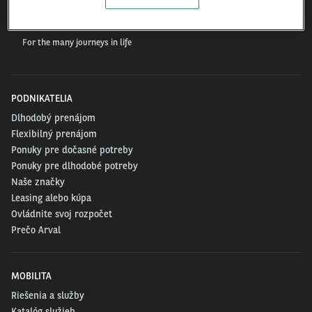
Arval.com
For the many journeys in life
PODNIKATELIA
Dlhodobý prenájom
Flexibilný prenájom
Ponuky pre dočasné potreby
Ponuky pre dlhodobé potreby
Naše značky
Leasing alebo kúpa
Ovládnite svoj rozpočet
Prečo Arval
MOBILITA
Riešenia a služby
Katalóg služieb