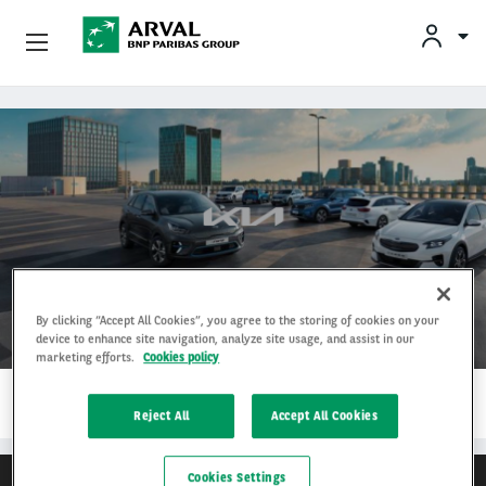
INF
Podnikatelia
Skočiť na hlavný obsah
Mobilita
Partneri
O Spoločnosti Arval
Kia
By clicking “Accept All Cookies”, you agree to the storing of cookies on your
Informácie Pre Vodičov
device to enhance site navigation, analyze site usage, and assist in our
marketing efforts.
Cookies policy
1…
My Arval For Fleet Manager
ČÍTAŤ ĎALEJ
Reject All
Accept All Cookies
Cookies Settings