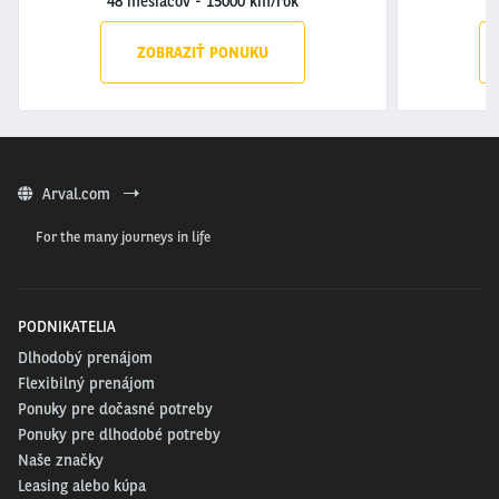
48 mesiacov
-
15000 km/rok
4
ZOBRAZIŤ PONUKU
Arval.com
For the many journeys in life
PODNIKATELIA
Dlhodobý prenájom
Flexibilný prenájom
Ponuky pre dočasné potreby
Ponuky pre dlhodobé potreby
Naše značky
Leasing alebo kúpa