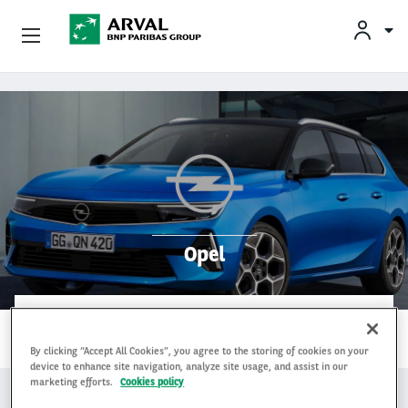
INF
Podnikatelia
Skočiť na hlavný obsah
Mobilita
Partneri
O Spoločnosti Arval
Opel
Informácie Pre Vodičov
1…
My Arval For Fleet Manager
ČÍTAŤ ĎALEJ
By clicking “Accept All Cookies”, you agree to the storing of cookies on your
device to enhance site navigation, analyze site usage, and assist in our
marketing efforts.
Cookies policy
PODOBNÉ PONUKY