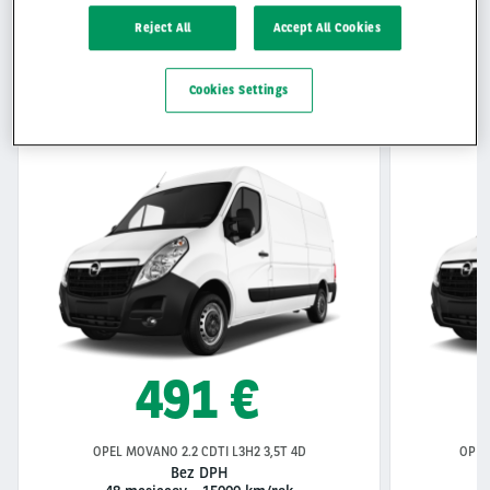
Reject All
Accept All Cookies
Dostupné ihneď
Cookies Settings
OPEL MOVANO
491 €
OPEL MOVANO 2.2 CDTI L3H2 3,5T 4D
OPEL
Bez DPH