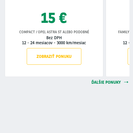
15 €
COMPACT / OPEL ASTRA ST ALEBO PODOBNÉ
FAMILY /
Bez DPH
12 - 24 mesiacov
-
3000 km/mesiac
12 - 
ZOBRAZIŤ PONUKU
ĎALŠIE PONUKY
Segment
(field_segment)
Offer Type
(field_offer_type)