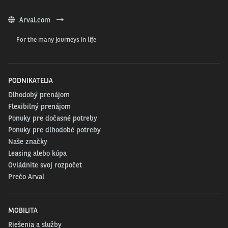
Arval.com
For the many journeys in life
PODNIKATELIA
Dlhodobý prenájom
Flexibilný prenájom
Ponuky pre dočasné potreby
Ponuky pre dlhodobé potreby
Naše značky
Leasing alebo kúpa
Ovládnite svoj rozpočet
Prečo Arval
MOBILITA
Riešenia a služby