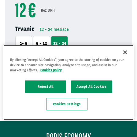
12 €
Bez DPH
Trvanie
12 - 24
mesiace
1- 6
6 - 12
12 - 24
Najazdené
By clicking “Accept All Cookies”, you agree to the storing of cookies on your
3000
km/month
device to enhance site navigation, analyze site usage, and assist in our
marketing efforts.
Cookies policy
3000
Reject All
Accept All Cookies
VYBRAŤ TÚTO PONUKU
Cookies Settings
POPIS ECONOMY