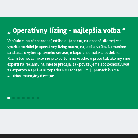
Operátor
Operatívny lízing - najlepšia voľba
Vzhľadom na rôznorodosť nášho autoparku, najazdené kilometre a
využitie vozidiel je operatívny lízing naozaj najlepšia voľba. Nemusíme
sa starať o výber správneho servisu, o kúpu pneumatík a podobne.
Razím teóriu, že nikto nie je expertom na všetko. A preto tak ako my sme
experti na reklamu na mieste predaja, tak považujeme spoločnosť Arval
za expertov v správe autoparku a s radosťou im ju prenechávame.
A. Didov, managing director
1
2
3
4
5
6
7