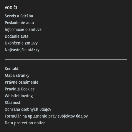
klad na čerstvý chlieb a faj­ny zapach, tie­to pat­ria do
VODIČI
tej tre­tej skupiny.
Servis a údržba
Poškodenie auta
Stres je dnes význam­nou súčas­ťou našich
Informácie o zmluve
živo­tov a urči­te to nie je inak ani pri vašej
Dodanie auta
prá­ci. Ako sa ho naj­rad­šej zbavujete?
Ukončenie zmluvy
Troš­ku za to vďa­čím mojej pova­he. Ľudia, kto­rí ma
Najčastejšie otázky
pozna­jú osob­ne, mi potvr­dia osob­nosť fleg­ma­ti­ka. Čias­
toč­ne ho však zvlá­dam dlho­roč­nou sna­hou udr­žať si
Kontakt
dob­rú nála­du a nad­hľad v kaž­dej situ­ácii. Viem sa pros­
Mapa stránky
te roz­hod­núť v urči­tom momen­te na urči­té veci
Právne oznámenie
nemys­lieť a neza­ťa­žo­vať sa nimi, až do momen­tu, keď
Pravidlá Cookies
ich už naozaj potre­bu­jem vyrie­šiť. No a potom nastu­pu­
Whistleblowing
jú kla­sic­ké mimop­ra­cov­né metó­dy čis­te­nia hla­vy. Pre
Sťažnosti
mňa je to hlav­ne šport, či už lyžo­va­nie v zime a od jari
Ochrana osobných údajov
do jese­ne bicy­kel, in-line kor­ču­le ale­bo golf. Nie­ko­ho
Formulár na uplatnenie práv subjektov údajov
by som však asi zasko­čil aj mojim kutils­tvom. Píl­ka,
Data protection notice
vŕtač­ka a skrut­ko­vač sú moji­mi dôver­ný­mi par­ťák­mi