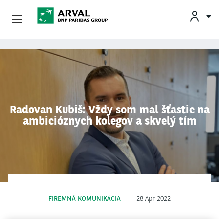
INF
Podnikatelia
Skočiť na hlavný obsah
Mobilita
Partneri
Radovan Kubiš: Vždy som mal šťastie na
ambicióznych kolegov a skvelý tím
O Spoločnosti Arval
Informácie Pre Vodičov
My Arval For Fleet Manager
FIREMNÁ KOMUNIKÁCIA
28 Apr 2022