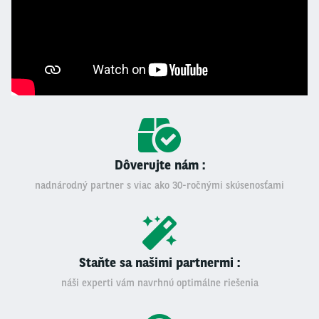
Dôverujte nám :
nadnárodný partner s viac ako 30-ročnými skúsenosťami
Staňte sa našimi partnermi :
náši experti vám navrhnú optimálne riešenia