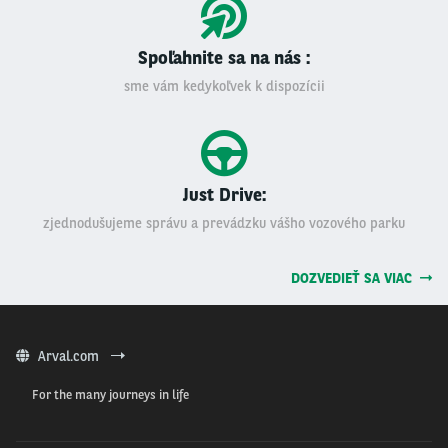
Spoľahnite sa na nás :
sme vám kedykoľvek k dispozícii
Just Drive:
zjednodušujeme správu a prevádzku vášho vozového parku
DOZVEDIEŤ SA VIAC
Arval.com
For the many journeys in life