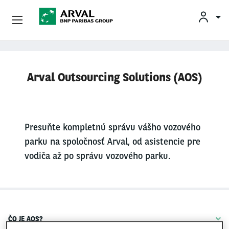
INF
Podnikatelia
Skočiť na hlavný obsah
Arval Outsourcing Solutions (AOS)
Mobilita
Partneri
Presuňte kompletnú správu vášho vozového
O Spoločnosti Arval
parku na spoločnosť Arval, od asistencie pre
vodiča až po správu vozového parku.
Informácie Pre Vodičov
My Arval For Fleet Manager
ČO JE AOS?