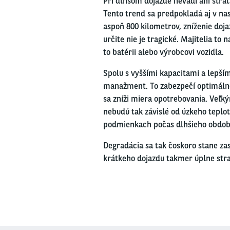
Pri dlhšom dojazde nevadí ani stra
Tento trend sa predpokladá aj v nas
aspoň 800 kilometrov, zníženie doj
určite nie je tragické. Majitelia to
to batérii alebo výrobcovi vozidla.
Spolu s vyššími kapacitami a lepší
manažment. To zabezpečí optimálnej
sa zníži miera opotrebovania. Veľk
nebudú tak závislé od úzkeho teplo
podmienkach počas dlhšieho obdob
Degradácia sa tak čoskoro stane za
krátkeho dojazdu takmer úplne strat