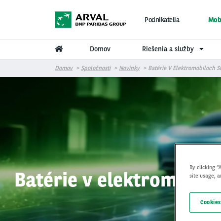
Skočiť na hlavný obsah
Podnikatelia
Mobi
Domov
Riešenia a služby
Domov
Spoločnosti
Novinky
Batérie V Elektromobiloch S
By clicking “
Batérie v elektromobilo
site usage, a
Cookies