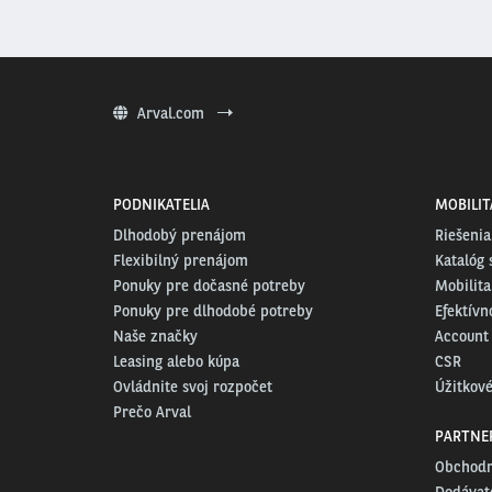
Arval.com
PODNIKATELIA
MOBILIT
Dlhodobý prenájom
Riešenia
Flexibilný prenájom
Katalóg 
Ponuky pre dočasné potreby
Mobilita
Ponuky pre dlhodobé potreby
Efektívn
Naše značky
Account
Leasing alebo kúpa
CSR
Ovládnite svoj rozpočet
Úžitkové
Prečo Arval
PARTNE
Obchodn