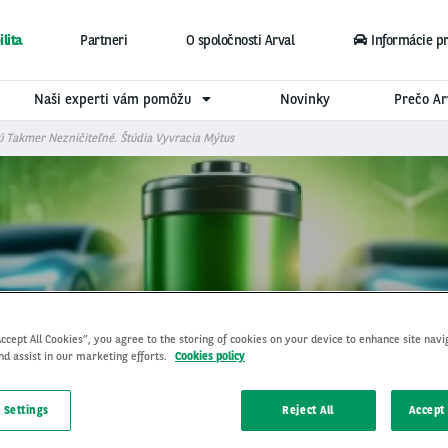
lita
Partneri
O spoločnosti Arval
Informácie p
Naši experti vám pomôžu
Novinky
Prečo Ar
ú Takmer Nezničiteľné. Štúdia Vyvracia Mýtus
Accept All Cookies”, you agree to the storing of cookies on your device to enhance site navi
ch sú takmer nezničiteľn
nd assist in our marketing efforts.
Cookies policy
 Settings
Reject All
Accept 