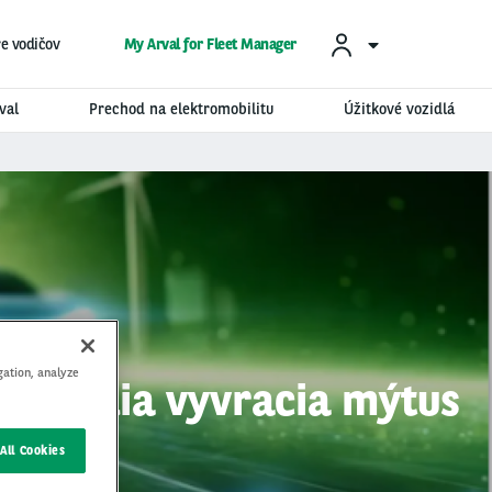
re vodičov
My Arval for Fleet Manager
val
Prechod na elektromobilitu
Úžitkové vozidlá
gation, analyze
é. Štúdia vyvracia mýtus
All Cookies