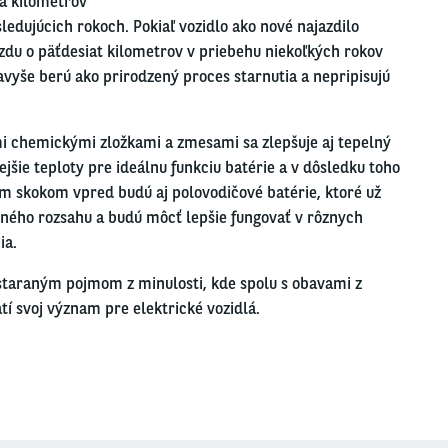
ta kilometrov
ledujúcich rokoch. Pokiaľ vozidlo ako nové najazdilo
azdu o päťdesiat kilometrov v priebehu niekoľkých rokov
 navyše berú ako prirodzený proces starnutia a nepripisujú
mi chemickými zložkami a zmesami sa zlepšuje aj tepelný
šie teploty pre ideálnu funkciu batérie a v dôsledku toho
ým skokom vpred budú aj polovodičové batérie, ktoré už
tného rozsahu a budú môcť lepšie fungovať v rôznych
ia.
staraným pojmom z minulosti, kde spolu s obavami z
í svoj význam pre elektrické vozidlá.