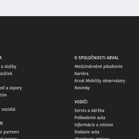
A
O SPOLOČNOSTI ARVAL
 a služby
Medzinárodné pôsobenie
služieb
Kariéra
Arval Mobility observatory
osť a úspory
Novinky
 tím
VODIČI
 vozidlá
Servis a údržba
Poškodenie auta
RI
Informácie o zmluve
í partneri
Dodanie auta