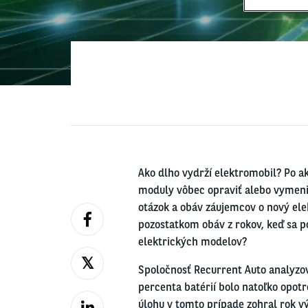
Ako dlho vydrží elektromobil? Po a
moduly vôbec opraviť alebo vymeniť?
otázok a obáv záujemcov o nový elek
pozostatkom obáv z rokov, keď sa 
elektrických modelov?
Spoločnosť Recurrent Auto analyzova
percenta batérií bolo natoľko opot
úlohu v tomto prípade zohral rok vý