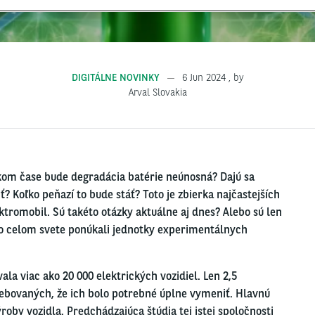
DIGITÁLNE NOVINKY
6 Jun 2024
, by
Arval Slovakia
kom čase bude degradácia batérie neúnosná? Dajú sa
 Koľko peňazí to bude stáť? Toto je zbierka najčastejších
tromobil. Sú takéto otázky aktuálne aj dnes? Alebo sú len
po celom svete ponúkali jednotky experimentálnych
la viac ako 20 000 elektrických vozidiel. Len 2,5
rebovaných, že ich bolo potrebné úplne vymeniť. Hlavnú
roby vozidla. Predchádzajúca štúdia tej istej spoločnosti