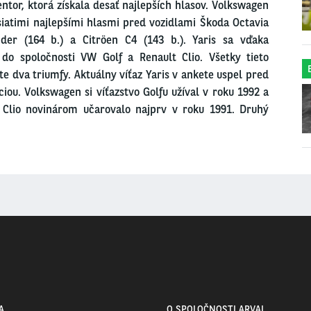
tor, ktorá získala desať najlepších hlasov. Volkswagen
siatimi najlepšími hlasmi pred vozidlami Škoda Octavia
der (164 b.) a Citröen C4 (143 b.). Yaris sa vďaka
 do spoločnosti VW Golf a Renault Clio. Všetky tieto
e dva triumfy. Aktuálny víťaz Yaris v ankete uspel pred
iou. Volkswagen si víťazstvo Golfu užíval v roku 1992 a
 Clio novinárom učarovalo najprv v roku 1991. Druhý
A
O SPOLOČNOSTI ARVAL