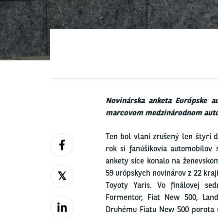
Novinárska anketa Európske au
marcovom medzinárodnom autosa
Ten bol vlani zrušený len štyri 
rok si fanúšikovia automobilov 
ankety síce konalo na ženevskom
59 urópskych novinárov z 22 kraj
Toyoty Yaris. Vo finálovej se
Formentor, Fiat New 500, Land
Druhému Fiatu New 500 porota ud