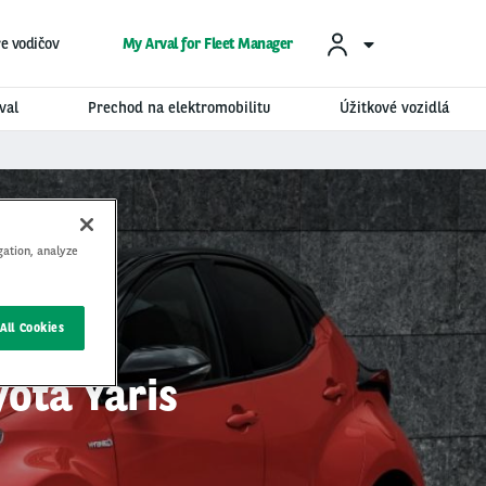
re vodičov
My Arval for Fleet Manager
val
Prechod na elektromobilitu
Úžitkové vozidlá
gation, analyze
All Cookies
ota Yaris