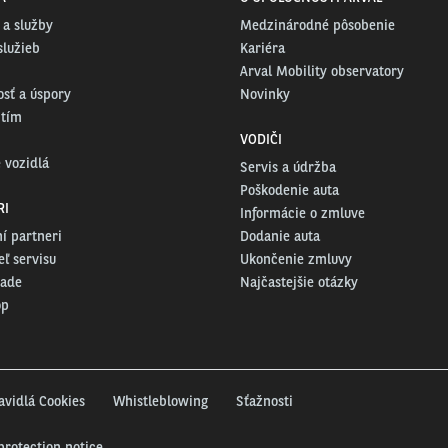
 a služby
Medzinárodné pôsobenie
služieb
Kariéra
Arval Mobility observatory
osť a úspory
Novinky
 tím
VODIČI
 vozidlá
Servis a údržba
Poškodenie auta
RI
Informácie o zmluve
í partneri
Dodanie auta
ľ servisu
Ukončenie zmluvy
rade
Najčastejšie otázky
op
avidlá Cookies
Whistleblowing
Sťažnosti
protection notice