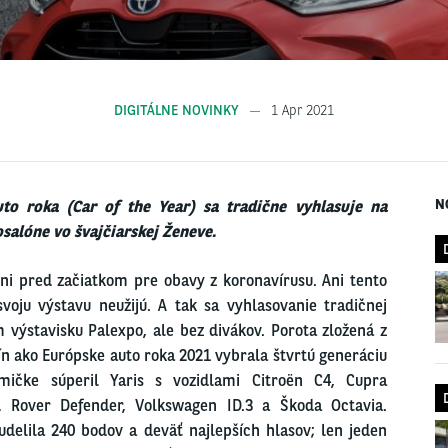
DIGITÁLNE NOVINKY
1 Apr 2021
N
to roka (Car of the Year) sa tradične vyhlasuje na
lóne vo švajčiarskej Ženeve.
dni pred začiatkom pre obavy z koronavírusu. Ani tento
svoju výstavu neužijú. A tak sa vyhlasovanie tradičnej
 výstavisku Palexpo, ale bez divákov. Porota zložená z
ín ako Európske auto roka 2021 vybrala štvrtú generáciu
dmičke súperil Yaris s vozidlami Citroën C4, Cupra
 Rover Defender, Volkswagen ID.3 a Škoda Octavia.
elila 240 bodov a deväť najlepších hlasov; len jeden