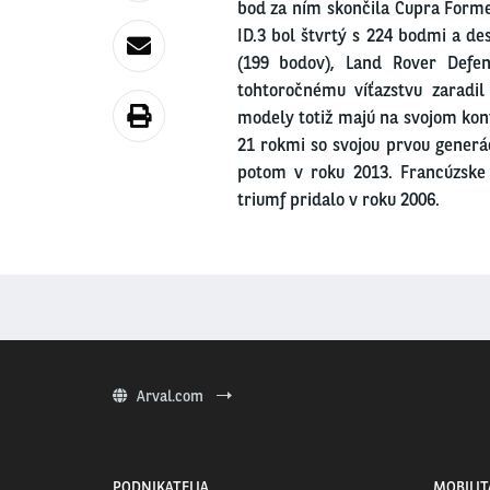
bod za ním skončila Cupra Formen
ID.3 bol štvrtý s 224 bodmi a de
(199 bodov), Land Rover Defen
tohtoročnému víťazstvu zaradil
modely totiž majú na svojom kont
21 rokmi so svojou prvou generác
potom v roku 2013. Francúzske
triumf pridalo v roku 2006.
Arval.com
PODNIKATELIA
MOBILIT