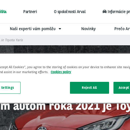
lita
Partneri
O spoločnosti Arval
Informácie p
Naši experti vám pomôžu
Novinky
Prečo Ar
Je Toyota Yaris
Accept All Cookies”, you agree to the storing of cookies on your device to enhance site navi
nd assist in our marketing efforts.
Cookies policy
 Settings
Reject All
Accept 
m autom roka 2021 je Toy