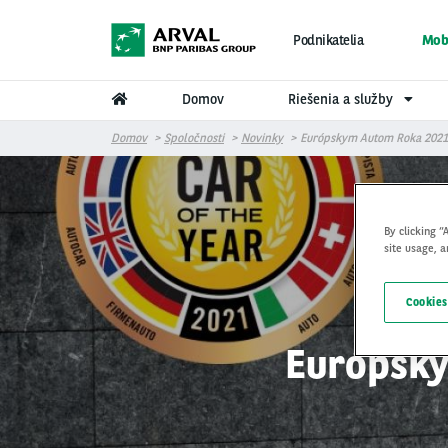
Skočiť na hlavný obsah
Podnikatelia
Mobi
Domov
Riešenia a služby
Domov
Spoločnosti
Novinky
Európskym Autom Roka 2021 
By clicking “
site usage, a
Cookies
Európsky