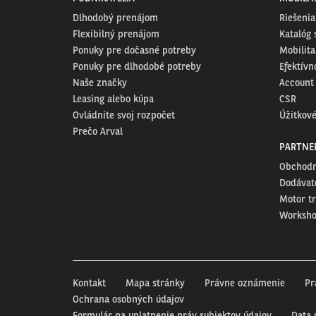
Dlhodobý prenájom
Riešenia
Flexibilný prenájom
Katalóg 
Ponuky pre dočasné potreby
Mobilita
Ponuky pre dlhodobé potreby
Efektívn
Naše značky
Account
Leasing alebo kúpa
CSR
Ovládnite svoj rozpočet
Úžitkové
Prečo Arval
PARTNE
Obchodn
Dodávate
Motor t
Worksh
Kontakt
Mapa stránky
Právne oznámenie
Pr
Ochrana osobných údajov
Formulár na uplatnenie práv subjektov údajov
Data 