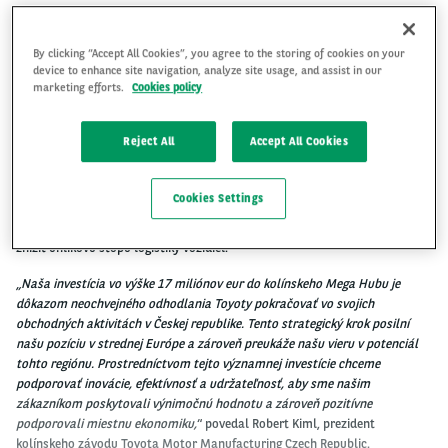
By clicking “Accept All Cookies”, you agree to the storing of cookies on your
device to enhance site navigation, analyze site usage, and assist in our
marketing efforts.
Cookies policy
Kolínsky Mega Hub, do ktorého automobilka investovala 17 miliónov eur,
teda približne 425 miliónov korún, je najväčším závodom Toyoty svojho
druhu v Európe a má kapacitu až 350 000 vozidiel ročne.
Reject All
Accept All Cookies
Nový Toyota Mega Hub bude obsluhovať Nemecko, Rakúsko, Českú
republiku, Slovensko, Maďarsko a Poľsko a pomôže skrátiť čakacie lehoty
Cookies Settings
pre záujemcov o vozidlá Toyota a Lexus. Oblasť je prepojená železnicou s
niekoľkými európskymi výrobnými závodmi Toyoty, čo pomôže výrazne
znížiť uhlíkovú stopu logistiky vozidiel.
„Naša investícia vo výške 17 miliónov eur do kolínskeho Mega Hubu je
dôkazom neochvejného odhodlania Toyoty pokračovať vo svojich
obchodných aktivitách v Českej republike. Tento strategický krok posilní
našu pozíciu v strednej Európe a zároveň preukáže našu vieru v potenciál
tohto regiónu. Prostredníctvom tejto významnej investície chceme
podporovať inovácie, efektívnosť a udržateľnosť, aby sme našim
zákazníkom poskytovali výnimočnú hodnotu a zároveň pozitívne
podporovali miestnu ekonomiku,
“ povedal Robert Kiml, prezident
kolínskeho závodu Toyota Motor Manufacturing Czech Republic.