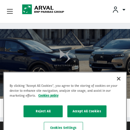
INF
Podnikatelia
Skočiť na hlavný obsah
Mobilita
Partneri
O Spoločnosti Arval
Ds
By clicking “Accept All Cookies”, you agree to the storing of cookies on your
Informácie Pre Vodičov
device to enhance site navigation, analyze site usage, and assist in our
marketing efforts.
Cookies policy
1…
My Arval For Fleet Manager
ČÍTAŤ ĎALEJ
Reject All
Accept All Cookies
Cookies Settings