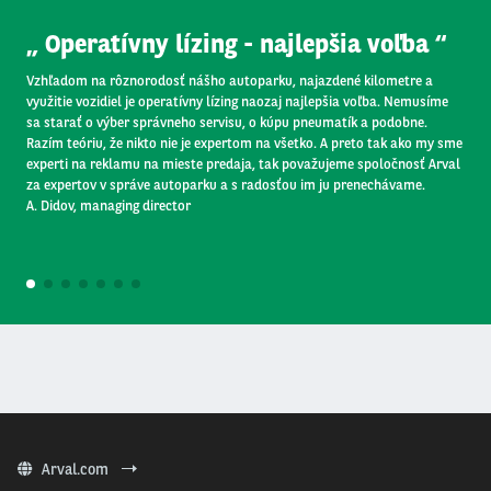
Operatívny lízing - najlepšia voľba
Vzhľadom na rôznorodosť nášho autoparku, najazdené kilometre a
využitie vozidiel je operatívny lízing naozaj najlepšia voľba. Nemusíme
sa starať o výber správneho servisu, o kúpu pneumatík a podobne.
Razím teóriu, že nikto nie je expertom na všetko. A preto tak ako my sme
experti na reklamu na mieste predaja, tak považujeme spoločnosť Arval
za expertov v správe autoparku a s radosťou im ju prenechávame.
A. Didov, managing director
1
2
3
4
5
6
7
Arval.com