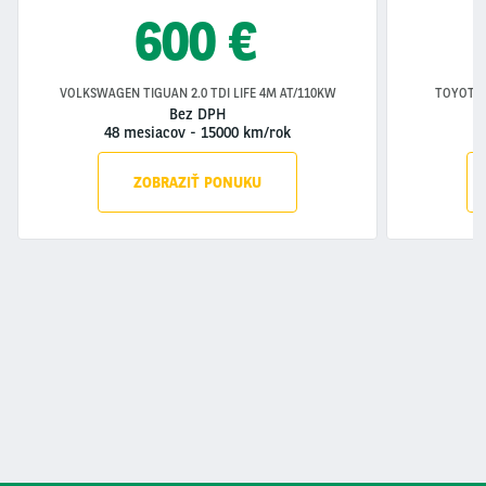
600 €
VOLKSWAGEN TIGUAN 2.0 TDI LIFE 4M AT/110KW
TOYOTA 
Bez DPH
48 mesiacov
-
15000 km/rok
4
ZOBRAZIŤ PONUKU
Segment
(field_segment)
Offer Type
(field_offer_type)
Operátor