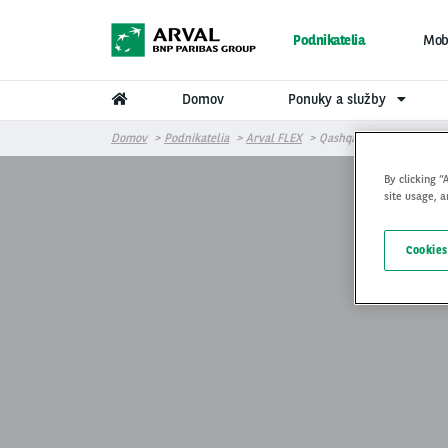
Skočiť na hlavný obsah
Podnikatelia
Mobi
Domov
Ponuky a služby
Domov
Podnikatelia
Arval FLEX
Qashqai
By clicking “
site usage, a
Cookies