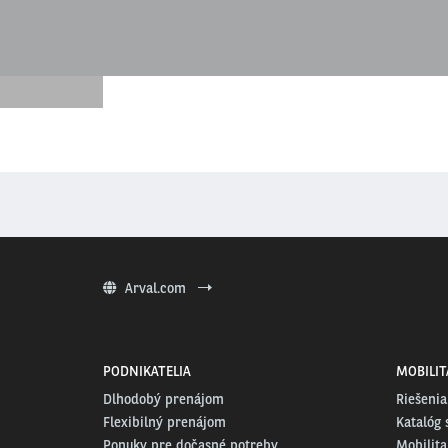
Arval.com
PODNIKATELIA
MOBILIT
Dlhodobý prenájom
Riešenia
Flexibilný prenájom
Katalóg 
Ponuky pre dočasné potreby
Mobilita