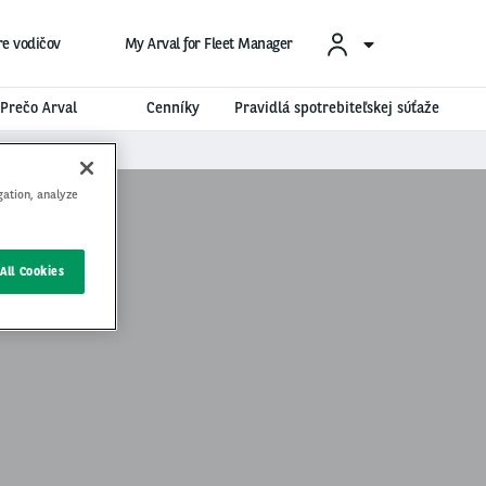
re vodičov
My Arval for Fleet Manager
Prečo Arval
Cenníky
Pravidlá spotrebiteľskej súťaže
gation, analyze
All Cookies