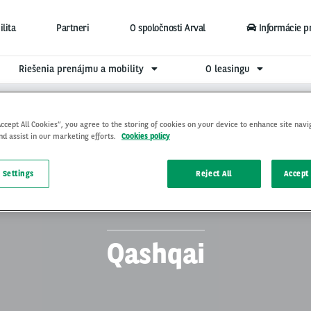
lita
Partneri
O spoločnosti Arval
Informácie p
Riešenia prenájmu a mobility
O leasingu
Accept All Cookies”, you agree to the storing of cookies on your device to enhance site navi
nd assist in our marketing efforts.
Cookies policy
 Settings
Reject All
Accept 
Qashqai