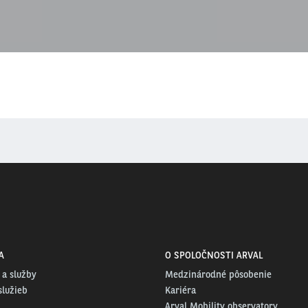
A
O SPOLOČNOSTI ARVAL
 a služby
Medzinárodné pôsobenie
služieb
Kariéra
Arval Mobility observatory