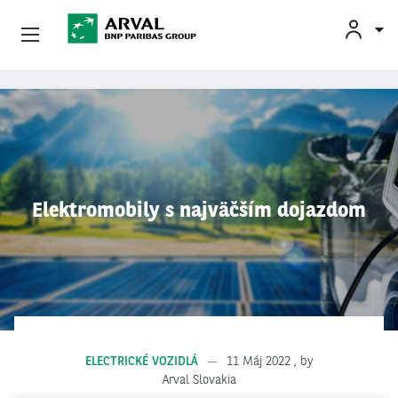
INF
Podnikatelia
Skočiť na hlavný obsah
Mobilita
Partneri
Elektromobily s najväčším dojazdom
O Spoločnosti Arval
Informácie Pre Vodičov
My Arval For Fleet Manager
ELECTRICKÉ VOZIDLÁ
11 Máj 2022
, by
Arval Slovakia