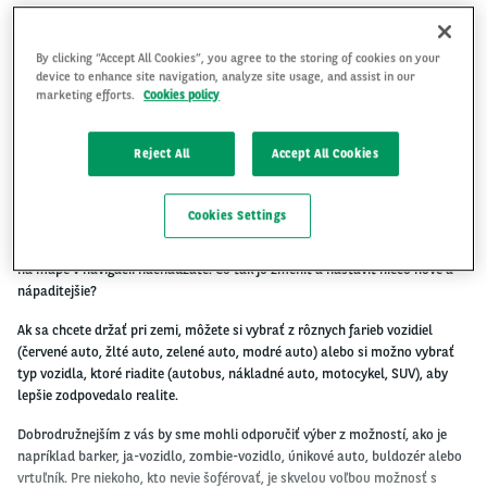
By clicking “Accept All Cookies”, you agree to the storing of cookies on your
device to enhance site navigation, analyze site usage, and assist in our
marketing efforts.
Cookies policy
Navigácia Waze je veľmi populárna a niet divu. Nielenže ponúka tie
najpokročilejšie možnosti, ako sa rýchlo dostať z bodu A do bodu B, ale
môžete sa aj vyhnúť pokutám alebo si užiť veľa zábavy. A je to pomerne
Reject All
Accept All Cookies
zábavná záležitosť, ktorú vám ukážeme v dnešnom článku.
Ako nastaviť inú ikonu vozidla pre Waze?
Cookies Settings
Povedzme, že vás už nebaví ikona vozidla, ktorú majú v systéme Waze
predvolene všetci. Je to obyčajná modrá šípka, ktorá vám ukazuje, kde sa
na mape v navigácii nachádzate. Čo tak ju zmeniť a nastaviť niečo nové a
nápaditejšie?
Ak sa chcete držať pri zemi, môžete si vybrať z rôznych farieb vozidiel
(červené auto, žlté auto, zelené auto, modré auto) alebo si možno vybrať
typ vozidla, ktoré riadite (autobus, nákladné auto, motocykel, SUV), aby
lepšie zodpovedalo realite.
Dobrodružnejším z vás by sme mohli odporučiť výber z možností, ako je
napríklad barker, ja-vozidlo, zombie-vozidlo, únikové auto, buldozér alebo
vrtuľník. Pre niekoho, kto nevie šoférovať, je skvelou voľbou možnosť s