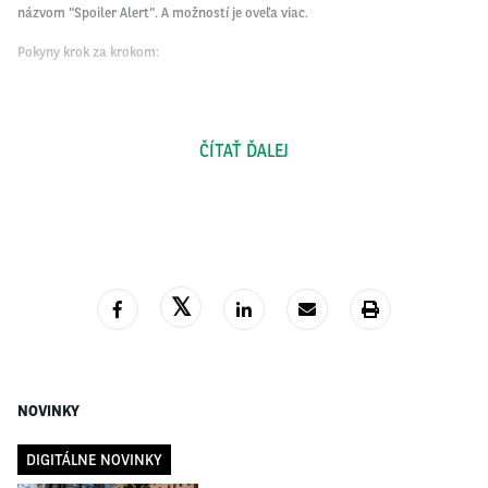
názvom "Spoiler Alert". A možností je oveľa viac.
Pokyny krok za krokom:
Kliknite na spodnú lištu "My Waze".
ČÍTAŤ ĎALEJ
Vyberte ikonu ozubeného kolesa v ľavom hornom rohu
Kliknite na "Zobrazenie mapy" a potom na "Ikona vozidla"
Tu vyberte ikonu vozidla, ktorú chcete použiť
NOVINKY
DIGITÁLNE NOVINKY