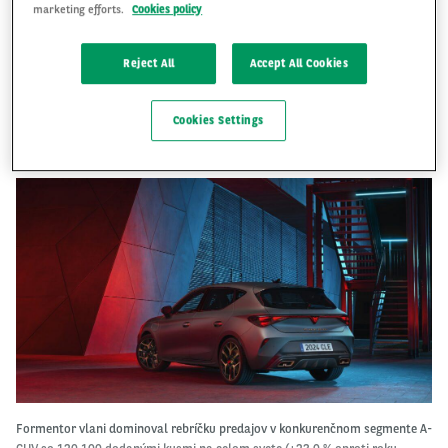
marketing efforts.
Cookies policy
Reject All
Accept All Cookies
Značka Cuprea predstavila nové modely CUPRA Formentor a CUPRA Leon.
Nová CUPRA Formentor nadväzuje na obrovský úspech, ktorý tento
Cookies Settings
crossover SUV dosiahol. CUPRA Formentor je bestsellerom spoločnosti a
stáva sa ikonou značky.
Formentor vlani dominoval rebríčku predajov v konkurenčnom segmente A-