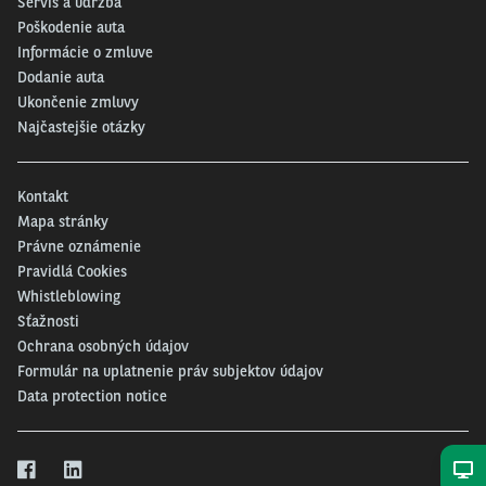
Servis a údržba
svojich vozidiel, aby vyjadrili podstatu originálnej autenticity. V druhom
Poškodenie auta
prípade sa CUPRA spojila s barcelonským štúdiom Marset, ktoré sa
Informácie o zmluve
špecializuje na dizajn osvetlenia. Výsledkom ich spolupráce je očarujúce
Dodanie auta
Dipping Light, nápadne farebná reinterpretácia ikonického svietidla Marset.
Ukončenie zmluvy
Toto jedinečné a exkluzívne dielo, predstavené na podujatí CUPRA Design
Obsession, zdieľa estetické hodnoty spoločnosti CUPRA, ktoré sú založené
Najčastejšie otázky
na rafinovanosti, sofistikovanosti, emóciách a nekonvenčnosti.
Kontakt
Mapa stránky
Právne oznámenie
Pravidlá Cookies
Whistleblowing
Sťažnosti
Ochrana osobných údajov
Formulár na uplatnenie práv subjektov údajov
Data protection notice