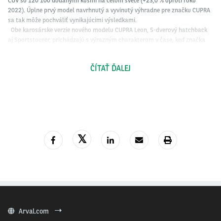
CUV so 120 100 dodanými kusmi na celom svete (+23,0 % oproti roku
2022). Úplne prvý model navrhnutý a vyvinutý výhradne pre značku CUPRA
sa tak môže pochváliť vynikajúcimi výsledkami.
Obe karosárske verzie nového modelu CUPRA Leon, 5-dverový hatchback
aj Sportstourer, prichádzajú s výrazným charakterom v čase, keď značka
dosiahla nový míľnik. V prvom štvrťroku 2024 dodala CUPRA 56 600
vozidiel, čo je o 21,4 % viac ako v prvom štvrťroku 2023. V marci prekonala
ČÍTAŤ ĎALEJ
CUPRA svoj historický rekord s 23 800 dodanými vozidlami.
„
Modely CUPRA Formentor a Leon sú hnacím motorom úspechu našej
značky, ktorá rozširuje svoje pôsobenie po celom svete. Tento prístup je
neuveriteľne úspešný, o čom svedčí takmer 600 000 vozidiel dodaných od
uvedenia značky v roku 2018
,“ povedal Wayne Griffiths, predseda
predstavenstva spoločnosti CUPRA.
Arval.com