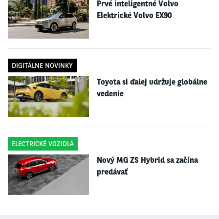
Prvé inteligentné Volvo
kde ste auto zaparkovali, nemusíte sa k nemu vracať, pohyb za vlastnými
cieľmi je plynulejší a bez obmedzení. Netreba myslieť na logistiku týkajúcu
Elektrické Volvo EX90
sa auta. Navyše, nešoféri si môžu kedykoľvek dať pohár vína či piva.
Samozrejme, ak im to spoločenská situácia dovoľuje.
Každý, kto sa presúva aktívne – peši alebo na bicykli – si zabezpečuje aj
dávku prirodzeného pohybu. Je to prospešné zvlášť pre našu populáciu,
DIGITÁLNE NOVINKY
v ktorej približne štvrtina dospelých ľudí trpí obezitou a ďalšia tretina
nadváhou. V detskej populácii sú čísla tiež alarmujúce – až štvrtina detí
Toyota si ďalej udržuje globálne
trpí nadváhou či obezitou! Preto vykročiť za svojimi povinnosťami či
vedenie
zábavou peši alebo na bicykli či kolobežke je niekoľkonásobne užitočné.
Zároveň je peší pohyb po svojom okolí skvelým spôsobom, ako svoje blízke
okolie spoznávať a získať k nemu vzťah. Väčší záujem majú ľudia o to, čo
dobre poznajú.
ELECTRICKÉ VOZIDLÁ
Úroveň verejnej dopravy síce ešte nie je tam, kde je v iných metropolách,
ktoré by nám mohli ísť príkladom, napríklad v blízkej Viedni, ale neustále
Nový MG ZS Hybrid sa začína
sa zlepšuje. Mne osobne sa najviac na cestovaní verejnou dopravou páči, že
predávať
tým, že nemusím šoférovať, šetrím čas. V električke, trolejbuse či autobuse
si prečítam „noviny“, povybavujem súkromnú korešpondenciu, dohodnem si
všetky súkromné záležitosti a aktivity, prečítam súkromné emaily,
prebrowsujem sociálne siete. Čokoľvek, čo nestíham inokedy cez deň.