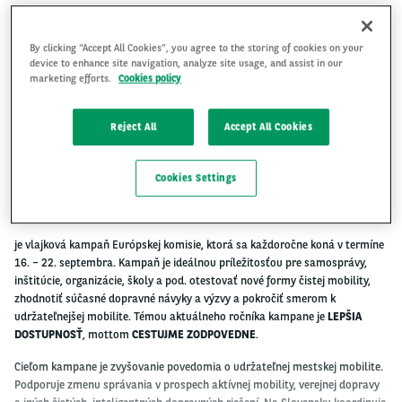
By clicking “Accept All Cookies”, you agree to the storing of cookies on your
device to enhance site navigation, analyze site usage, and assist in our
marketing efforts.
Cookies policy
Reject All
Accept All Cookies
Cookies Settings
EURÓPSKY TÝŽDEŇ MOBILITY
je vlajková kampaň Európskej komisie, ktorá sa každoročne koná v termíne
16. – 22. septembra. Kampaň je ideálnou príležitosťou pre samosprávy,
inštitúcie, organizácie, školy a pod. otestovať nové formy čistej mobility,
zhodnotiť súčasné dopravné návyky a výzvy a pokročiť smerom k
udržateľnejšej mobilite. Témou aktuálneho ročníka kampane je
LEPŠIA
DOSTUPNOSŤ
, mottom
CESTUJME ZODPOVEDNE
.
Cieľom kampane je zvyšovanie povedomia o udržateľnej mestskej mobilite.
Podporuje zmenu správania v prospech aktívnej mobility, verejnej dopravy