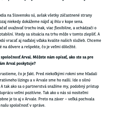
udia na Slovensku sú, avšak všetky zúčastnené strany
ozaj niekedy dokážeme nájsť aj ihlu v kope sena.
ať uvažovať trochu inak, viac flexibilne,
a
uchádzači
o
tabilní. Vtedy sa situácia na trhu môže
v
tomto
zlepšiť.
A
udú vracať aj naďalej vďaka kvalite
našich
služieb.
Chceme
na dôvere a rešpekte, čo je veľmi dôležité.
j
spoločnosť Arval. Môžete nám opísať, ako
ste sa pre
vám Arval poskytuje?
rastieme, čo je fakt. Pred niekoľkými rokmi sme hľadali
ratívneho
lízingu
a
v
Arvale
sme
ho
našli.
Ide o silnú
. A tak ako sa o partnerstvá snažíme my, podobný prístup
uprácu veľmi pozitívne. Tak ako u nás sú nositeľmi
dobne je to aj v Arvale. Preto na záver – veľká pochvala
 našu spoločnosť v správe.