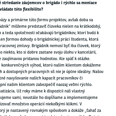
é striedanie záujemcov o brigádu i rýchlo sa
meniace
vládate
túto flexibilitu?
bázy a primárne túto formu projektov, avšak doba sa
ádnik“ môžeme predstaviť človeka nielen
na
krátkodobý,
h a teda spoločnosti očakávajú brigádnikov, ktorí budú k
ielen formou dohody o brigádnickej práci študenta, ktorá
pracovnej zmluvy. Brigádnik nemusí byť iba človek, ktorý
to
niekto,
kto
si dobre zastane svoju úlohu v kancelárii,
ne zaujímavou pridanou hodnotou. Ale späť k otázke.
šich konkurenčných výhod, ktorú našim klientom dokážeme
h a dostupných pracovných síl nie je úplne ideálny. Našou
é navyšovanie našich kapacít pracovníkov či
opní našim klientom
zabezpečiť
naozaj veľmi rýchlo.
atizácia. Už roky
máme
k
dispozícii
náš vlastný
tujeme
sami,
neustále ho dopĺňame a implementujeme
zovať množstvo operácií niekoľkými klikmi. V
torý je nastavený rovnakým spôsobom a dokáže „ťahať za