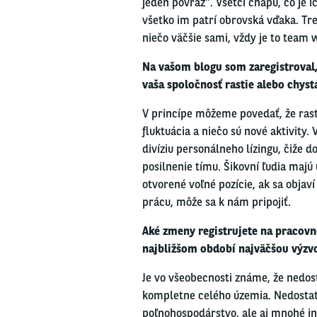
jeden povraz“. Všetci chápu, čo je i
všetko im patrí obrovská vďaka. Tre
niečo väčšie sami, vždy je to team
w
Na vašom blogu som zaregistroval,
vaša
spoločnosť
rastie
alebo chystá
V
princípe
môžeme povedať, že rasti
fluktuácia
a
niečo
sú
nové
aktivity.
divíziu personálneho lízingu, čiže 
posilnenie
tímu. Šikovní ľudia majú 
otvorené
voľné pozície, ak sa objav
prácu, môže sa k nám pripojiť.
Aké zmeny registrujete
na pracov
najbližšom období najväčšou výzv
Je vo všeobecnosti známe, že nedost
kompletne celého územia. Nedostatk
poľnohospodárstvo, ale aj mnohé in