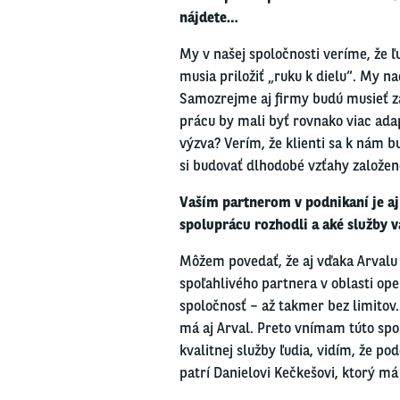
nájdete…
My v našej spoločnosti veríme, že ľ
musia priložiť „ruku k dielu“. My na
Samozrejme aj firmy budú musieť zač
prácu by mali byť rovnako viac adap
výzva? Verím, že klienti sa k nám b
si
budovať
dlhodobé vzťahy založené 
Vaším partnerom v podnikaní je a
spoluprácu rozhodli a aké služby 
Môžem povedať, že aj vďaka Arvalu 
spoľahlivého partnera v oblasti ope
spoločnosť – až takmer bez limitov
má aj Arval. Preto vnímam túto spol
kvalitnej služby ľudia, vidím, že po
patrí Danielovi Kečkešovi, ktorý má