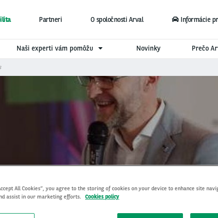
lita
Partneri
O spoločnosti Arval
Informácie p
Naši experti vám pomôžu
Novinky
Prečo Ar
s
ovci brigádnikov: P. J. Serv
Accept All Cookies”, you agree to the storing of cookies on your device to enhance site navi
nd assist in our marketing efforts.
Cookies policy