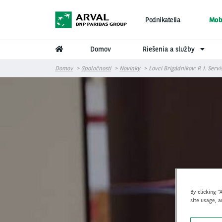
Skočiť na hlavný obsah
Podnikatelia
Mobi
Domov
Riešenia a služby
Domov
Spoločnosti
Novinky
Lovci Brigádnikov: P. J. Servi
L
By clicking “
site usage, a