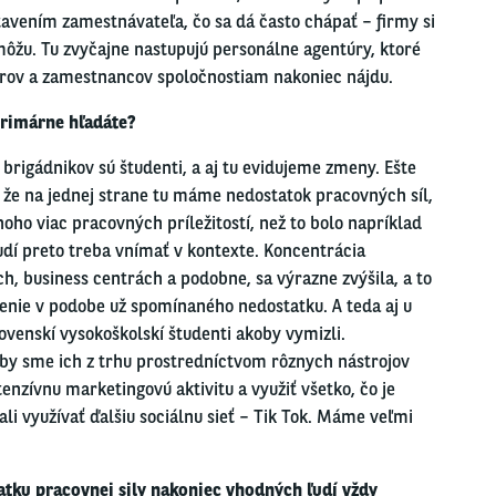
avením zamestnávateľa, čo sa dá často chápať – firmy si
môžu. Tu zvyčajne nastupujú personálne agentúry, ktoré
terov a zamestnancov spoločnostiam nakoniec nájdu.
primárne
hľadáte?
u
brigádnikov sú študenti, a aj tu evidujeme
zmeny. Ešte
 že na jednej strane tu máme nedostatok pracovných síl,
ho viac pracovných príležitostí, než to bolo napríklad
udí preto treba vnímať
v
kontexte.
Koncentrácia
h, business centrách a podobne, sa výrazne zvýšila, a to
enie v podobe už spomínaného nedostatku. A teda aj u
ovenskí vysokoškolskí študenti akoby vymizli.
aby sme ich
z trhu prostredníctvom rôznych nástrojov
ntenzívnu marketingovú aktivitu a využiť všetko, čo je
i využívať ďalšiu sociálnu sieť – Tik Tok. Máme
veľmi
atku
pracovnej
sily nakoniec vhodných ľudí vždy