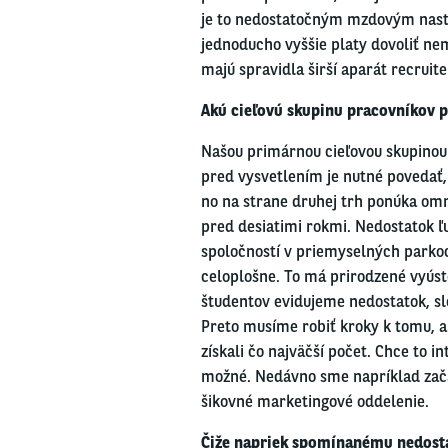
je to nedostatoč
ným
mzdovým
nast
jednoducho vyššie platy dovoliť ne
majú spravidla širší aparát recrui
Akú cieľovú skupinu pracovníkov 
Našou primárnou cieľovou skupino
pred vysvetlením je nutné povedať,
no na strane druhej trh ponúka omno
pred desiatimi rokmi. Nedostatok ľ
spoločností v prie
myselných
parkoc
celoplošne. To má prirodzené vyúst
študentov evidujeme nedostatok, sl
Preto
musíme robiť kroky k tomu, 
získali čo najväčší počet. Chce to i
možné. Nedávno sme napríklad začal
šikovné
marketingové
oddelenie.
Čiže napriek spomínanému nedost