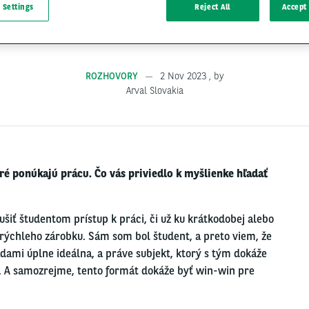
 Settings
Reject All
Accept 
ROZHOVORY
2 Nov 2023
, by
Arval Slovakia
ré ponúkajú prácu. Čo vás priviedlo
k
myšlienke
hľadať
ušiť
študentom prístup k práci, či už ku krátkodobej alebo
 rýchleho zárobku. Sám som bol študent, a preto viem, že
ádami úplne ideálna,
a práve subjekt, ktorý s tým dokáže
 A samozrejme, tento formát dokáže byť win-win pre