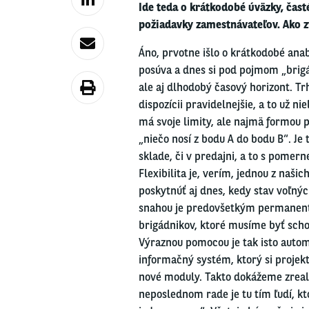
Ide teda o
krátkodobé úväzky, čast
požiadavky
zamestnávateľov.
Ako
z
Áno, prvotne išlo o krátkodobé ana
posúva a dnes si pod pojmom „brig
ale aj dlhodobý časový horizont. Tr
dispozícii pravidelnejšie, a to už n
má
svoje limity, ale najmä formou 
„niečo nosí z bodu A do bodu B“. Je
sklade, či v predajni, a to s pomer
Flexibilita je, verím, jednou z na
poskytnúť aj dnes, kedy stav voľnýc
snahou je predovšetkým permanentn
brigádnikov, ktoré musíme byť sch
Výraznou pomocou je tak isto autom
informačný
systém,
ktorý
si
projek
nové moduly. Takto dokážeme zreali
neposlednom rade je tu tím ľudí, k