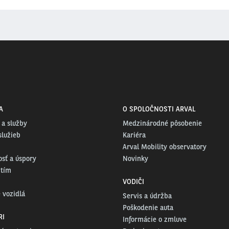
A
O SPOLOČNOSTI ARVAL
 a služby
Medzinárodné pôsobenie
služieb
Kariéra
Arval Mobility observatory
osť a úspory
Novinky
 tím
VODIČI
 vozidlá
Servis a údržba
Poškodenie auta
RI
Informácie o zmluve