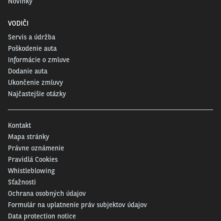
Novinky
workshopy. Občerstvenie zabezpečuje kaviareň priamo v areáli
zábavného
centra.
VODIČI
Servis a údržba
Poškodenie auta
Informácie o zmluve
Dodanie auta
Ukončenie zmluvy
Najčastejšie otázky
Kontakt
Mapa stránky
Právne oznámenie
Pravidlá Cookies
Whistleblowing
Sťažnosti
Ochrana osobných údajov
Formulár na uplatnenie práv subjektov údajov
Data protection notice