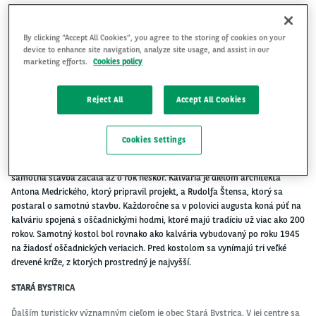
By clicking “Accept All Cookies”, you agree to the storing of cookies on your
device to enhance site navigation, analyze site usage, and assist in our
marketing efforts.
Cookies policy
Región Kysuce zahŕňa 34 obcí a štyri mestá. Mnohé z nich stále
zachovávajú tradície a folklórne prvky,
a ponúkajú tak návštevníkom po
celý rok rôzne akcie. Jednou z týchto obcí je Oščadnica, kde sa nachádza aj
Reject All
Accept All Cookies
známe
lyžiarske
stredisko.
Lyžovanie však nie je jediná
aktivita, pre ktorú
turisti do Oščadnice prichádzajú. Hlavným cieľom výletov je totiž kostol a
kalvária, ktorú miestni postavili na dôkaz vďačnosti za to, že počas bojov,
Cookies Settings
ktoré sa v obci odohrávali počas jedného mesiaca v roku 1945, nedošlo k
stratám
na
životoch.
K
prípravám
stavby
došlo už v roku 1946, ale
samotná
stavba
začala
až
o
rok
neskôr.
Kalvária
je
dielom
architekta
Antona
Medrického, ktorý pripravil projekt, a Rudolfa Štensa, ktorý sa
postaral o samotnú stavbu. Každoročne sa v polovici augusta koná púť na
kalváriu spojená s oščadnickými hodmi, ktoré majú tradíciu už viac ako 200
rokov. Samotný kostol bol rovnako ako kalvária vybudovaný po roku 1945
na žiadosť oščadnických veriacich. Pred kostolom sa vynímajú tri veľké
drevené kríže, z ktorých prostredný je najvyšší.
STARÁ BYSTRICA
Ďalším turisticky významným cieľom je obec Stará Bystrica. V jej centre sa