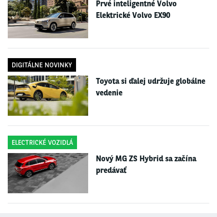
Prvé inteligentné Volvo
Čadce. Uvidíte tu obývacia
spálňu
z
Kysuckého
Nového
Mesta
z
konca
19.
Elektrické Volvo EX90
storočia, spálňu a jedáleň, kde veľká časť nábytku pochádza z dielne
majstra Mládeneka z Čadce. Nechýba ani odkaz na cyrilometodskú
tradí
ciu,
ktorá
zachytáva
prelomové obdobie vývoja kresťanstva na našom
území. Poslednou stálou expozíciou je Svet alchymistu.
DIGITÁLNE NOVINKY
Toyota si ďalej udržuje globálne
vedenie
ELECTRICKÉ VOZIDLÁ
Nový MG ZS Hybrid sa začína
predávať