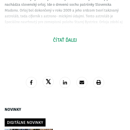
nachádza slovenský orloj. Ide o drevenú sochu patrónky Slovenska
Madonu. Orloj bol dokončený v roku 2009 a jeho srdcom tvorí takzvaný
astroláb, teda ciferník s astrono- mickými údajmi. Tento astroláb je
špeciálne navrhnutý pre zemepisnú polohu Starej Bystrice. Orloja zdobí aj
šesť bronzových plastík významných historických osobností Slovenska. Sú
nimi knieža Pribina, kráľ Svätopluk, Anton Bernolák, Ľudovít Štúr, Milan
Rastislav Štefánik a Andrej Hlinka. Okrem týchto plastík, umiestnených vo
ČÍTAŤ ĎALEJ
výklenkoch, sa na orloji nachádza sedem sôch
slovenských
apoštolov. Tieto
sochy sú vytesané z dreva a drapéria je zhotovená zo slovenského kameňa
– z ryolitu.
RADOĽA
Medzi najstaršie kultúrne pamiatky Kouckého regiónu patrí
kaštieľ Radoľa.
Táto zachovaná renesančná stavba predstavuje súdobé zemianske bývanie.
Kaštieľ disponuje tradičnými renesančnými prvkami, ako sú plastické
naklonené rímsy či pôvodná renesančná omietka. V kaštieli sa nachádza
niekoľko expozícií, ktoré rozprávajú o histórii regiónu. Sú to napríklad
Najstaršie dejiny Kysúc od mladšieho paleolitu po stredovek. Táto
NOVINKY
expozícia na podklade archeologických exponátov dokumentuje prvé stopy
po ľudskej činnosti a najstaršie osídlenie kysuckej oblasti. Nachádza sa tu
DIGITÁLNE NOVINKY
aj expozícia Meštianske bývanie na Kysuciach,
ktorej
cieľom
je
predstaviť
dejiny
dvoch najstarších miest tejto oblasti – Kysuckého Nového Mesta a