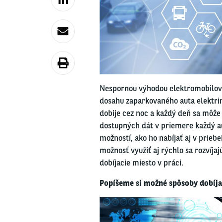
Nespornou výhodou elektromobilov j
dosahu zaparkovaného auta elektrin
dobije cez noc a každý deň sa môže 
dostupných dát v priemere každý aut
možností, ako ho nabíjať aj v prieb
možnosť využiť aj rýchlo sa rozvíjajú
dobíjacie miesto v práci.
Popíšeme si možné spôsoby dobíja