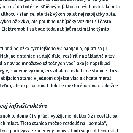
 a uloží do batérie. Kľúčovým faktorom rýchlosti takéhoto
wallboxu / stanice, ale tiež výkon palubnej nabíjačky auta.
výkon až 22kW, ale palubné nabíjačky vozidiel sú často
 Elektromobil sa bude teda nabíjať maximálne týmto
tupná položka rýchlejšieho AC nabíjania, oplatí sa ju
Nabíjacie stanice sa dajú ďalej rozšíriť na základné a tzv.
dia naviac množstvo užitočných vecí, ako je napríklad
gie, riadenie výkonu, či vzdialené ovládanie stanice. To sa
nabíjacích staníc v jednom objekte viac a chcete merať
eľmi, alebo priorizovať dobitie niektorého z viac súbežne
cej infraštruktúre
obilu doma či v práci, využijeme niektorú z neustále sa
cích miest. Tieto stanice možno rozdeliť na "pomalé",
oré platí vyššie zmienený popis a hodí sa pri dlhšom státi