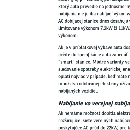
ktorý auto prevedie na jednosmerný
nabíjania nie je iba nabíjací výkon 
AC dobíjacej stanice dnes dosahujú 
limitované výkonom 7,2kW či 11kW.
výkonom.
Ak je v príplatkovej výbave auta dos
určite do špecifikácie auta zahrnúť. 
"smart" stanice. Múdre varianty ve
sledovanie spotreby elektrickej ener
oplatí najviac v prípade, keď máte 
množstvo odobranej elektriny užívat
nabíjaných vozidiel.
Nabíjanie vo verejnej nabíja
Ak nemáme možnosť dobitia elektrom
rozširujúcej siete verejných nabíja
poskytujúce AC prúd do 22kW, pre kt