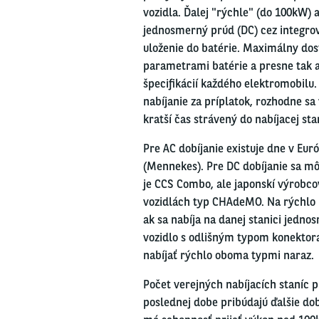
vozidla. Ďalej "rýchle" (do 100kW) 
jednosmerný prúd (DC) cez integro
uloženie do batérie. Maximálny do
parametrami batérie a presne tak a
špecifikácií každého elektromobilu.
nabíjanie za príplatok, rozhodne sa
kratší čas strávený do nabíjacej sta
Pre AC dobíjanie existuje dne v Euró
(Mennekes). Pre DC dobíjanie sa mô
je CCS Combo, ale japonskí výrobcovi
vozidlách typ CHAdeMO. Na rýchlo na
ak sa nabíja na danej stanici jed
vozidlo s odlišným typom konektora
nabíjať rýchlo oboma typmi naraz.
Počet verejných nabíjacích staníc p
poslednej dobe pribúdajú ďalšie dob