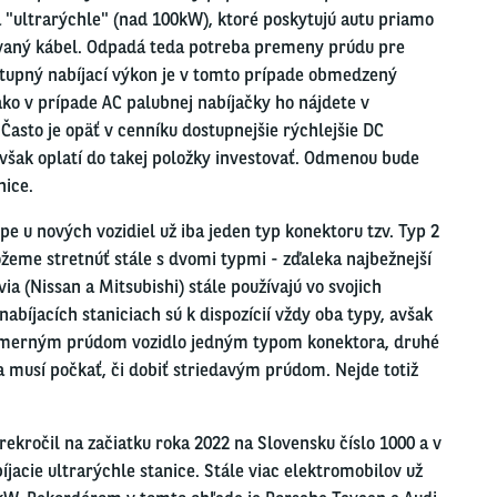
a "ultrarýchle" (nad 100kW), ktoré poskytujú autu priamo
vaný kábel. Odpadá teda potreba premeny prúdu pre
stupný nabíjací výkon je v tomto prípade obmedzený
ko v prípade AC palubnej nabíjačky ho nájdete v
 Často je opäť v cenníku dostupnejšie rýchlejšie DC
 však oplatí do takej položky investovať. Odmenou bude
nice.
pe u nových vozidiel už iba jeden typ konektoru tzv. Typ 2
žeme stretnúť stále s dvomi typmi - zďaleka najbežnejší
a (Nissan a Mitsubishi) stále používajú vo svojich
bíjacích staniciach sú k dispozícií vždy oba typy, avšak
nosmerným prúdom vozidlo jedným typom konektora, druhé
 musí počkať, či dobiť striedavým prúdom. Nejde totiž
rekročil na začiatku roka 2022 na Slovensku číslo 1000 a v
íjacie ultrarýchle stanice. Stále viac elektromobilov už