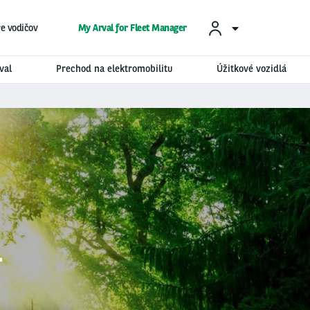
re vodičov
My Arval for Fleet Manager
val
Prechod na elektromobilitu
Úžitkové vozidlá
L