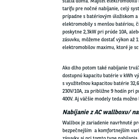
státia doma. Majiteľ elektromobilu 
tarifu pre nočné nabíjanie, celý s
prípadne s batériovým úložiskom a d
elektromobily s menšou batériou, či
poskytne 2,3kW pri prúde 10A, aleb
zásuvku, môžeme dostať výkon až 1
elektromobilov maximu, kto
Ako dlho potom také nabíjanie trvá
dostupnú kapacitu batérie v kWh vý
s využiteľnou kapacitou batérie 32,
230V/10A, za približne 9 hodín pri p
400V. Aj väčšie modely teda možno
Nabíjanie z AC wallboxu/ na
Wallbox je zariadenie navrhnuté pr
bezpečnejším a komfortnejším varia
zásuvky aj pri tomto type nabíjania 