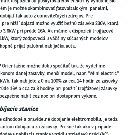
má k dispozícií od poskytovateľov elektriny výhodnejšiu
ystém je možné skombinovať fotovoltaickými panelmi,
obíjať tak auto z obnoviteľných zdrojov. Pre
 pre nižší dojazd možno využiť bežnú zásuvku 230V, ktorá
o 3,6kW pri prúde 16A. Ak máme k dispozícií trojfázovú
1kW, ktorý zodpovedá u väčšiny súčasných modelov
ré je schopné prijať palubná nabíjačka auta.
? Orientačne možno dobu spočítať tak, že vydelíme
konom danej zásuvky. menší model, napr. "Mini electric"
6kWh, tak nabijete z 0 na 100% za cca 14 hodín zo zásuvky
rúde 16A a cca za 3 hodiny pri použití trojfázovej zásuvky
 bezpečne nabiť cez noc pri dostupnom výkone.
bíjacie stanice
e dlhodobé a pravidelné dobíjanie elektromobilu, je teda
ntom dobíjania zo zásuvky. Presne tak ako v prípade
dodáva nabíjacia stanica vozidlu striedavý prúd (AC),