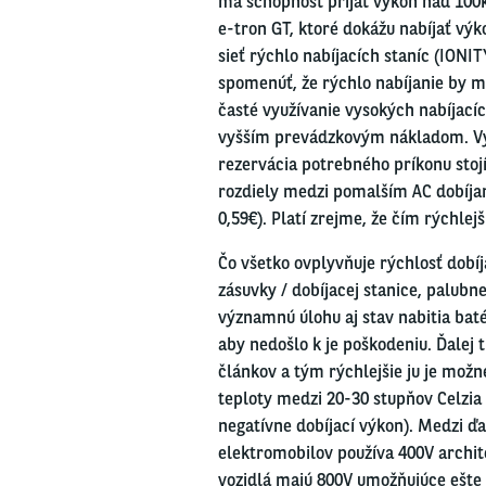
má schopnosť prijať výkon nad 100
e-tron GT, ktoré dokážu nabíjať vý
sieť rýchlo nabíjacích staníc (IONI
spomenúť, že rýchlo nabíjanie by ma
časté využívanie vysokých nabíjacíc
vyšším prevádzkovým nákladom. Výst
rezervácia potrebného príkonu stoj
rozdiely medzi pomalším AC dobíjaní
0,59€). Platí zrejme, že čím rýchlejš
Čo všetko ovplyvňuje rýchlosť dob
zásuvky / dobíjacej stanice, palubn
významnú úlohu aj stav nabitia batér
aby nedošlo k je poškodeniu. Ďalej t
článkov a tým rýchlejšie ju je možné
teploty medzi 20-30 stupňov Celzia 
negatívne dobíjací výkon). Medzi ď
elektromobilov používa 400V archit
vozidlá majú 800V umožňujúce ešte r