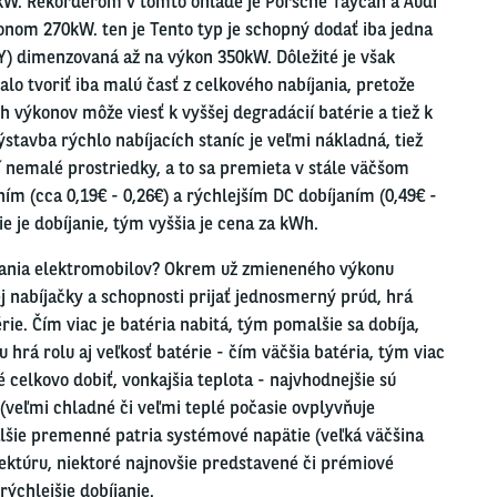
kW. Rekordérom v tomto ohľade je Porsche Taycan a Audi
konom 270kW. ten je Tento typ je schopný dodať iba jedna
TY) dimenzovaná až na výkon 350kW. Dôležité je však
lo tvoriť iba malú časť z celkového nabíjania, pretože
h výkonov môže viesť k vyššej degradácií batérie a tiež k
avba rýchlo nabíjacích staníc je veľmi nákladná, tiež
í nemalé prostriedky, a to sa premieta v stále väčšom
m (cca 0,19€ - 0,26€) a rýchlejším DC dobíjaním (0,49€ -
ie je dobíjanie, tým vyššia je cena za kWh.
íjania elektromobilov? Okrem už zmieneného výkonu
ej nabíjačky a schopnosti prijať jednosmerný prúd, hrá
ie. Čím viac je batéria nabitá, tým pomalšie sa dobíja,
u hrá rolu aj veľkosť batérie - čím väčšia batéria, tým viac
 celkovo dobiť, vonkajšia teplota - najvhodnejšie sú
(veľmi chladné či veľmi teplé počasie ovplyvňuje
alšie premenné patria systémové napätie (veľká väčšina
ektúru, niektoré najnovšie predstavené či prémiové
ýchlejšie dobíjanie.