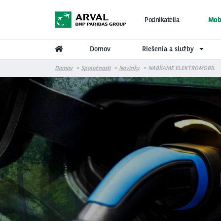
Skočiť na hlavný obsah
Podnikatelia
Mobi
Domov
Riešenia a služby
Domov
Spoločnosti
Novinky
NABÍJAME ELEKTROMOBIL