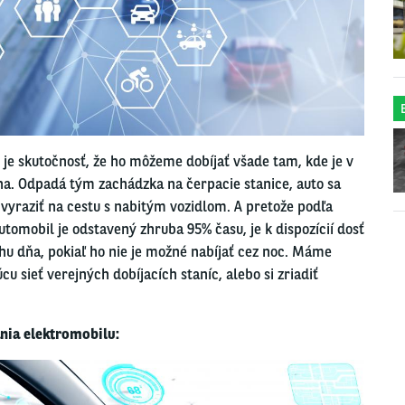
e skutočnosť, že ho môžeme dobíjať všade tam, kde je v
a. Odpadá tým zachádzka na čerpacie stanice, auto sa
vyraziť na cestu s nabitým vozidlom. A pretože podľa
omobil je odstavený zhruba 95% času, je k dispozícií dosť
ehu dňa, pokiaľ ho nie je možné nabíjať cez noc. Máme
cu sieť verejných dobíjacích staníc, alebo si zriadiť
nia elektromobilu: