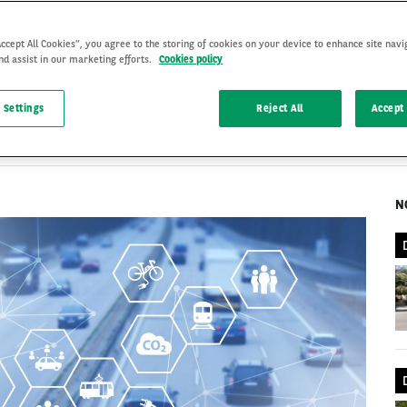
Accept All Cookies”, you agree to the storing of cookies on your device to enhance site navi
nd assist in our marketing efforts.
Cookies policy
ELECTRICKÉ VOZIDLÁ
23 Jun 2022
, by
 Settings
Reject All
Accept 
Arval Slovakia
N