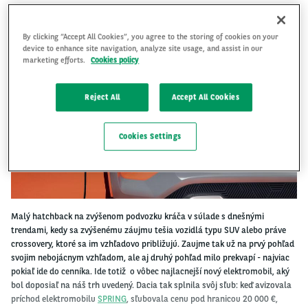
By clicking “Accept All Cookies”, you agree to the storing of cookies on your
device to enhance site navigation, analyze site usage, and assist in our
marketing efforts.
Cookies policy
Reject All
Accept All Cookies
Cookies Settings
Malý hatchback na zvýšenom podvozku kráča v súlade s dnešnými
trendami, kedy sa zvýšenému záujmu tešia vozidlá typu SUV alebo práve
crossovery, ktoré sa im vzhľadovo približujú. Zaujme tak už na prvý pohľad
svojim nebojácnym vzhľadom, ale aj druhý pohľad milo prekvapí - najviac
pokiaľ ide do cenníka. Ide totiž o vôbec najlacnejší nový elektromobil, aký
bol doposiaľ na náš trh uvedený. Dacia tak splnila svôj sľub: keď avizovala
príchod elektromobilu
SPRING
, sľubovala cenu pod hranicou 20 000 €,