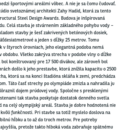
medzi športovými areálmi vôbec. A nie je sa čomu čudovať.
štúdio svetoznámej architekti Zahy Hadid, ktorá za tento
ructural Steel Design Awards. Budova je inšpirovaná
du. Celá stavba je stvárnením základného pohybu vody –
kladom stavby je šesť zakrivených betónových dosiek,
päťdesiatmetrové a jeden s dĺžky 25 metrov. Tomu
k v štyroch úrovniach, jeho elegantná podoba nemá
v obdobu. Všetko zakrýva strecha v podobe vlny o dĺžke
 bol konštruovaný pre 17 500 divákov, ale zároveň bol
rách došlo k jeho prestavbe, ktorá znížila kapacitu o 2500
echa, ktorá sa na konci štadióna skláňa k zemi, predchádza
om. Táto časť strechy po olympiáde zmizla a nahradila ju
dôraznil dojem prúdovej vody. Spoločne s presklenými
tenami tak stavba poskytuje dostatok denného svetla
 na celý olympijský areál. Stavba je dobre hodnotená nie
 kvôli funkčnosti. Pri stavbe sa totiž myslelo doslova na
bilnú hĺbku a to až do troch metrov. Pre potreby
ajvyššia, pretože takto hlboká voda zabraňuje spätnému