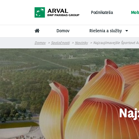
Skočiť na hlavný obsah
Podnikatelia
Mobi
Domov
Riešenia a služby
Domov
Spoločnosti
Novinky
Najzaujímavejšie Športové Ar
Naj