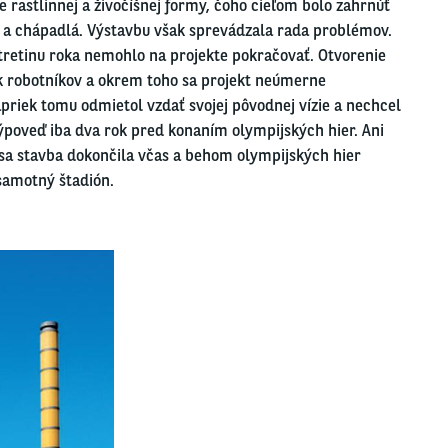
e rastlinnej a živočíšnej formy, čoho cieľom bolo zahrnúť
hy a chápadlá. Výstavbu však sprevádzala rada problémov.
retinu roka nemohlo na projekte pokračovať. Otvorenie
ajk robotníkov a okrem toho sa projekt neúmerne
apriek tomu odmietol vzdať svojej pôvodnej vízie a nechcel
 výpoveď iba dva rok pred konaním olympijských hier. Ani
 sa stavba dokončila včas a behom olympijských hier
samotný štadión.