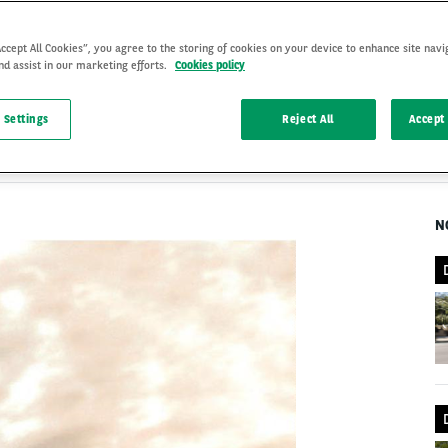
Accept All Cookies”, you agree to the storing of cookies on your device to enhance site navi
nd assist in our marketing efforts.
Cookies policy
ZAUJÍMAVOSTI
27 Oct 2022
, by
 Settings
Reject All
Accept 
Arval Slovakia
N