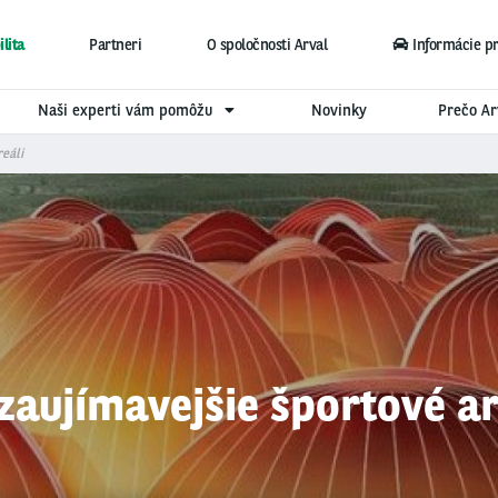
lita
Partneri
O spoločnosti Arval
Informácie p
Naši experti vám pomôžu
Novinky
Prečo Ar
eáli
zaujímavejšie športové ar