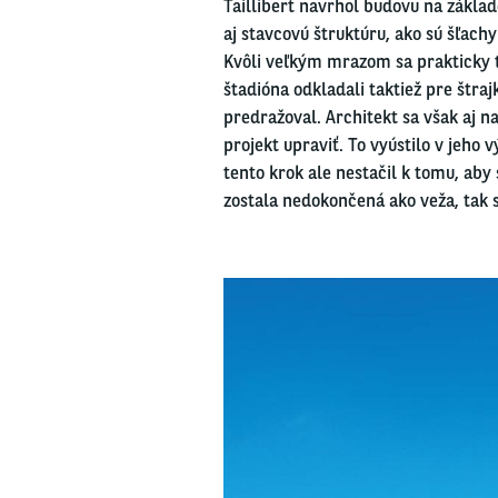
Taillibert navrhol budovu na základ
aj stavcovú štruktúru, ako sú šľac
Kvôli veľkým mrazom sa prakticky t
štadióna odkladali taktiež pre štr
predražoval. Architekt sa však aj n
projekt upraviť. To vyústilo v jeho
tento krok ale nestačil k tomu, aby
zostala nedokončená ako veža, tak 