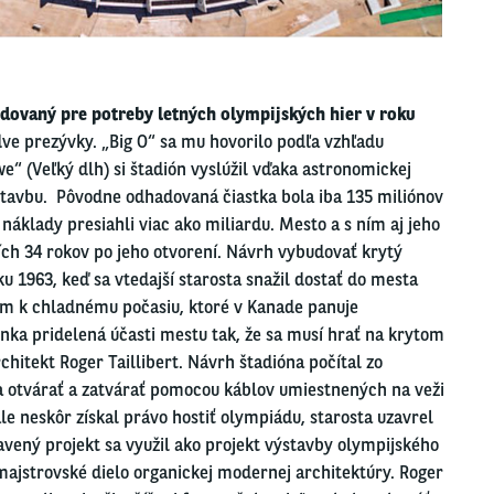
udovaný pre potreby letných olympijských hier v roku
 dve prezývky. „Big O“ sa mu hovorilo podľa vzhľadu
“ (Veľký dlh) si štadión vyslúžil vďaka astronomickej
ýstavbu. Pôvodne odhadovaná čiastka bola iba 135 miliónov
áklady presiahli viac ako miliardu. Mesto a s ním aj jeho
ších 34 rokov po jeho otvorení. Návrh vybudovať krytý
ku 1963, keď sa vtedajší starosta snažil dostať do mesta
om k chladnému počasiu, ktoré v Kanade panuje
enka pridelená účasti mestu tak, že sa musí hrať na krytom
chitekt Roger Taillibert. Návrh štadióna počítal zo
a otvárať a zatvárať pomocou káblov umiestnených na veži
e neskôr získal právo hostiť olympiádu, starosta uzavrel
avený projekt sa využil ako projekt výstavby olympijského
majstrovské dielo organickej modernej architektúry. Roger