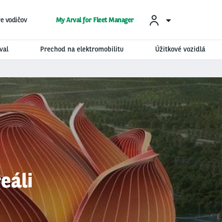
re vodičov
My Arval for Fleet Manager
val
Prechod na elektromobilitu
Úžitkové vozidlá
eáli