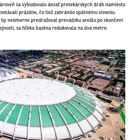
 Zároveň sa vybudovalo desať pretekárskych dráh namiesto
ostávali prázdne, čo tiež zabránilo spätnému vlneniu.
e by neúmerne predražoval prevádzku areálu po skončení
ejnosti, sa hĺbka bazéna redukovala na dva metre.