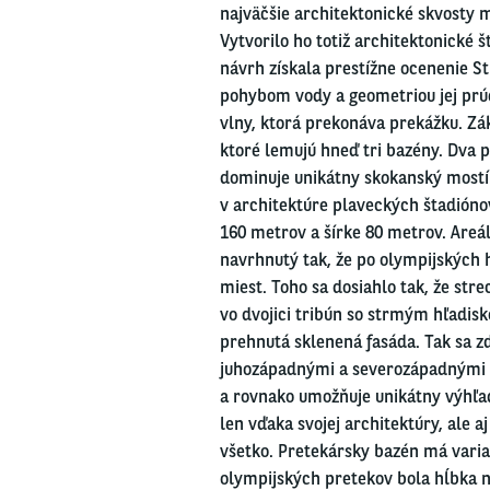
najväčšie architektonické skvosty 
Vytvorilo ho totiž architektonické 
návrh získala prestížne ocenenie St
pohybom vody a geometriou jej prú
vlny, ktorá prekonáva prekážku. Zá
ktoré lemujú hneď tri bazény. Dva 
dominuje unikátny skokanský mostí
v architektúre plaveckých štadióno
160 metrov a šírke 80 metrov. Areál
navrhnutý tak, že po olympijských h
miest. Toho sa dosiahlo tak, že str
vo dvojici tribún so strmým hľadisk
prehnutá sklenená fasáda. Tak sa z
juhozápadnými a severozápadnými s
a rovnako umožňuje unikátny výhľad
len vďaka svojej architektúry, ale aj
všetko. Pretekársky bazén má varia
olympijských pretekov bola hĺbka n