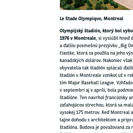
Le Stade Olympique, Montreal
Olympijský štadión, ktorý bol vyb
1976 v Montreale
, si vyslúžil hneď
a ďalšiu posmešnú prezývku „Big Owe
čiastke, ktorá sa použila na jeho v
kanadských dolárov. Nakoniec však n
obyvatelia tak štadión splácali ďal
štadión v Montreale vznikol už v ro
tím Major Baseball League. Vzhľad
v septembri aj v apríli, bola podmi
štadióne. Ten navrhol francúzsky ar
zaťahujúcou strechou, ktorá sa mal
vysokej 175 metrov. Keď Montreal al
tajne dohodu s architektom a pripr
štadióna. Budova je považovaná za 