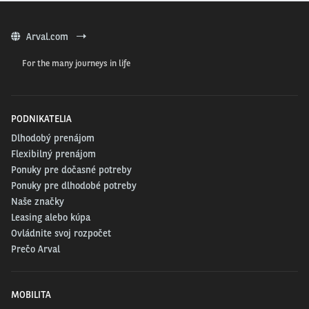
uží­vam si tam, kde som. Hlav­ne nech sú spo­koj­né moje ženy.
Arval.com
Máte neja­kú dob­rú dovo­len­ko­vú radu, kto­rú sa
vám rok­mi osvedčila?
For the many journeys in life
Pra­vi­del­ne sa kré­muj a neza­bud­ni na pois­te­nie.
PODNIKATELIA
Dlhodobý prenájom
Flexibilný prenájom
Ponuky pre dočasné potreby
Ponuky pre dlhodobé potreby
Naše značky
Leasing alebo kúpa
Ovládnite svoj rozpočet
Prečo Arval
MOBILITA