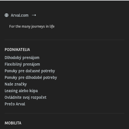
nabíjanie:
V okolí gardského jazera je viac ako 73 verejne prístupných
nabíjacích lokalít. Ďalšie desiatky sú potom dostupné pre hostí miestnych
hotelov.
Arval.com
For the many journeys in life
3. BENÁTSKÁ RIVIÉRA
PODNIKATELIA
Dlhodobý prenájom
Flexibilný prenájom
Ponuky pre dočasné potreby
Ponuky pre dlhodobé potreby
Naše značky
Leasing alebo kúpa
Ovládnite svoj rozpočet
Prečo Arval
MOBILITA