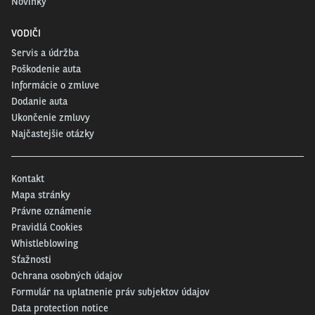
Novinky
VODIČI
Servis a údržba
Poškodenie auta
Informácie o zmluve
Dodanie auta
Ukončenie zmluvy
Najčastejšie otázky
Autom
sa dá dôjsť aj na talianske ostrovy Sicíliu i Sardíniu, hoci v tomto
prípade musíte využiť trajekt. Sardínia je známa nádhernými plážami a
Kontakt
prírodou, Sicília ponúka aj pamiatky a, samozrejme, preslávenú sopku
Mapa stránky
Etna.
Právne oznámenie
Nabíjanie:
Ukážková nabíjacia infraštruktúra je takisto na talianskych
Pravidlá Cookies
ostrovoch Sicília a Sardínia. Každý z týchto dvoch najväčších ostrovov v
Whistleblowing
Stredozemnom mori ponúka viac ako 420 nabíjacích lokalít.
Sťažnosti
Ochrana osobných údajov
Formulár na uplatnenie práv subjektov údajov
Data protection notice