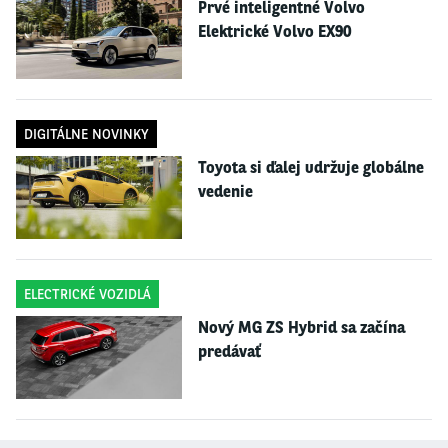
Prvé inteligentné Volvo
2. LAGO
DI GARDA
Elektrické Volvo EX90
DIGITÁLNE NOVINKY
Toyota si ďalej udržuje globálne
vedenie
ELECTRICKÉ VOZIDLÁ
Nový MG ZS Hybrid sa začína
predávať
Najväčšie talianske jazero je našincom dobre známe, pa
trí
medzi
obľúbené
letné destinácie. Okrem nádherných pláží ponúka aj dostatok trás pre pešiu
i vysokohorskú turistiku a je tu takisto veľa cyklotrás. Neďaleko je známy
zábavný park Gardaland a na brehu jazera sa týčia staré hrady a pevnosti.