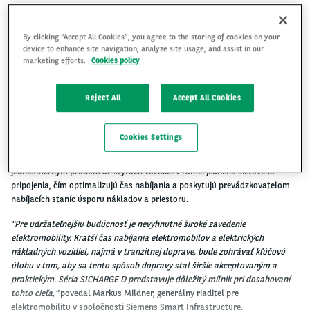
By clicking “Accept All Cookies”, you agree to the storing of cookies on your
device to enhance site navigation, analyze site usage, and assist in our
marketing efforts.
Cookies policy
Spoločnosť Siemens uvádza na trh nový variant veľmi výkonnej nabíjacej
stanice SICHARGE D s maximálnym výkonom 400 kW, určenej pre trhy,
ktoré používajú normu IEC. Séria SICHARGE D je určená na nabíjanie
Reject All
Accept All Cookies
existujúcich a budúcich elektrických vozidiel.
Spĺňa preto všetky príslušné štandardy, protokoly a normy a dokáže sa
Cookies Settings
prispôsobiť súčasným a budúcim požiadavkám na nabíjanie. Okrem toho
externé výdajné zariadenia SICHARGE D umožňujú paralelné nabíjanie
jednosmerným prúdom až štyroch vozidiel v rámci jedného sieťového
pripojenia, čím optimalizujú čas nabíjania a poskytujú prevádzkovateľom
nabíjacích staníc úsporu nákladov a priestoru.
"Pre udržateľnejšiu budúcnosť je nevyhnutné široké zavedenie
elektromobility. Kratší čas nabíjania elektromobilov a elektrických
nákladných vozidiel, najmä v tranzitnej doprave, bude zohrávať kľúčovú
úlohu v tom, aby sa tento spôsob dopravy stal širšie akceptovaným a
praktickým. Séria SICHARGE D predstavuje dôležitý míľnik pri dosahovaní
tohto cieľa,"
povedal Markus Mildner, generálny riaditeľ pre
elektromobilitu v spoločnosti Siemens Smart Infrastructure.