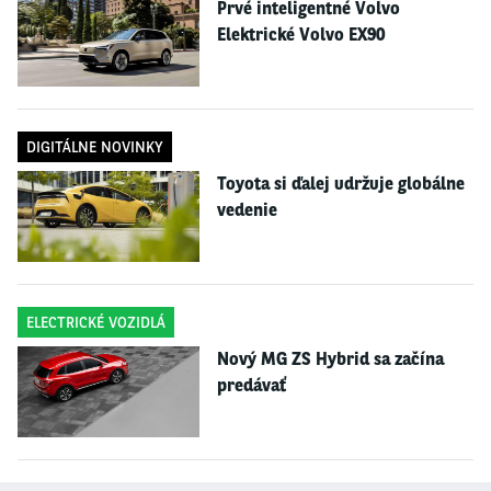
Prvé inteligentné Volvo
vozidiel.
Elektrické Volvo EX90
Navrhované nariadenie zvyšuje ciele zníženia emisií CO2 do roku 2030 a
stanovuje nový cieľ na 100 % do roku 2035. Dôležitú úlohu pri jeho plnení
bude zohrávať silná a spoľahlivá sieť nabíjania elektrických vozidiel.
DIGITÁLNE NOVINKY
Toyota si ďalej udržuje globálne
vedenie
ELECTRICKÉ VOZIDLÁ
Nový MG ZS Hybrid sa začína
predávať