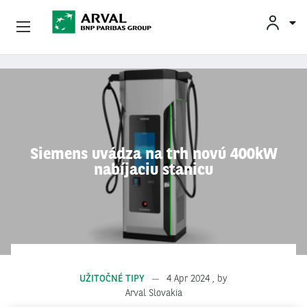
INF
Podnikatelia
Skočiť na hlavný obsah
Mobilita
Partneri
Siemens uvádza na trh novú 400kW
nabíjaciu stanicu
O Spoločnosti Arval
Informácie Pre Vodičov
My Arval For Fleet Manager
UŽITOČNÉ TIPY
4 Apr 2024
, by
Arval Slovakia