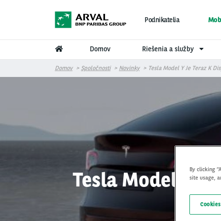
Skočiť na hlavný obsah
Podnikatelia
Mobi
Domov
Riešenia a služby
Domov
Spoločnosti
Novinky
Tesla Model Y Je Teraz K Dis
By clicking “
Tesla Model Y je 
site usage, a
Cookies