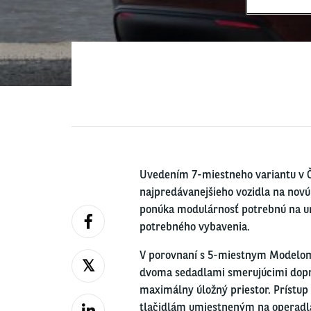
Uvedením 7-miestneho variantu v Če
najpredávanejšieho vozidla na novú
ponúka modulárnosť potrebnú na um
potrebného vybavenia.
V porovnaní s 5-miestnym Modelom Y
dvoma sedadlami smerujúcimi dopred
maximálny úložný priestor. Prístup
tlačidlám umiestneným na operadlá