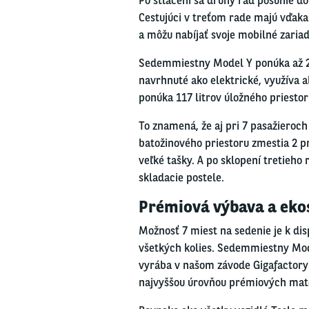
Po stlačení sa druhý rad posunie do
Cestujúci v treťom rade majú vďak
a môžu nabíjať svoje mobilné zari
Sedemmiestny Model Y ponúka až 2 0
navrhnuté ako elektrické, využíva 
ponúka 117 litrov úložného priesto
To znamená, že aj pri 7 pasažieroc
batožinového priestoru zmestia 2 p
veľké tašky. A po sklopení tretieho r
skladacie postele.
Prémiová výbava a eko
Možnosť 7 miest na sedenie je k di
všetkých kolies. Sedemmiestny Mod
vyrába v našom závode Gigafactory
najvyššou úrovňou prémiových mat