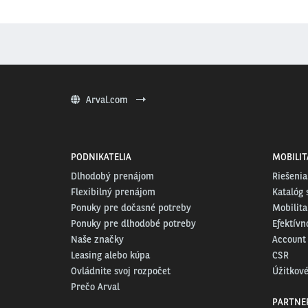
Arval.com
PODNIKATELIA
MOBILIT
Dlhodobý prenájom
Riešenia
Flexibilný prenájom
Katalóg 
Ponuky pre dočasné potreby
Mobilita
Ponuky pre dlhodobé potreby
Efektívn
Naše značky
Account
Leasing alebo kúpa
CSR
Ovládnite svoj rozpočet
Úžitkové
Prečo Arval
PARTNE