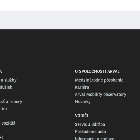
A
O SPOLOČNOSTI ARVAL
 a služby
Medzinárodné pôsobenie
služieb
Kariéra
Arval Mobility observatory
osť a úspory
Novinky
 tím
VODIČI
 vozidlá
Servis a údržba
Poškodenie auta
RI
Informácie o zmluve