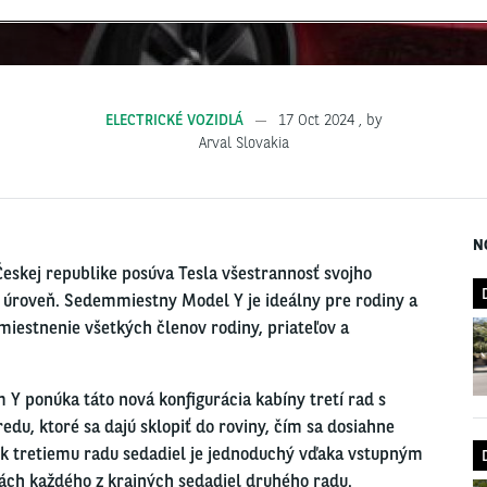
ELECTRICKÉ VOZIDLÁ
17 Oct 2024
, by
Arval Slovakia
N
skej republike posúva Tesla všestrannosť svojho
 úroveň. Sedemmiestny Model Y je ideálny pre rodiny a
iestnenie všetkých členov rodiny, priateľov a
 ponúka táto nová konfigurácia kabíny tretí rad s
u, ktoré sa dajú sklopiť do roviny, čím sa dosiahne
 k tretiemu radu sedadiel je jednoduchý vďaka vstupným
ch každého z krajných sedadiel druhého radu.