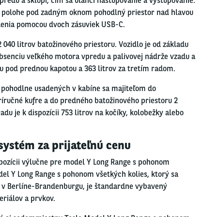
predu a sklopí, čím sa uľahčí nastupovanie a vystupovanie.
a polohe pod zadným oknom pohodlný priestor nad hlavou
adenia pomocou dvoch zásuviek USB-C.
40 litrov batožinového priestoru. Vozidlo je od základu
absenciu veľkého motora vpredu a palivovej nádrže vzadu a
ru pod prednou kapotou a 363 litrov za tretím radom.
h pohodlne usadených v kabíne sa majiteľom do
ríručné kufre a do predného batožinového priestoru 2
adu je k dispozícii 753 litrov na kočíky, kolobežky alebo
systém za prijateľnú cenu
spozícii výlučne pre model Y Long Range s pohonom
el Y Long Range s pohonom všetkých kolies, ktorý sa
 v Berlíne-Brandenburgu, je štandardne vybavený
eriálov a prvkov.