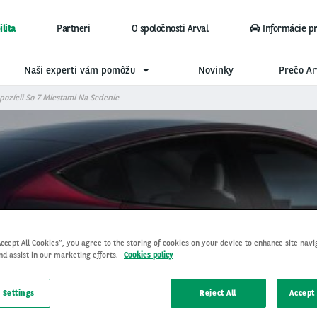
lita
Partneri
O spoločnosti Arval
Informácie p
Naši experti vám pomôžu
Novinky
Prečo Ar
pozícii So 7 Miestami Na Sedenie
Accept All Cookies”, you agree to the storing of cookies on your device to enhance site navi
teraz k dispozícii so 7 m
nd assist in our marketing efforts.
Cookies policy
 Settings
Reject All
Accept 