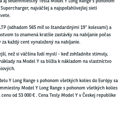
má aj sedemmiestny Tesla Model Y Long Range s pohonom
 Supercharger, najväčšej a najspoľahlivejšej sieti
svete.
LTP (odhadom 565 míľ so štandardnými 19“ kolesami) a
tvom to znamená kratšie zastávky na nabíjanie počas
v za každý cent vynaložený na nabíjanie.
jší, než si väčšina ľudí myslí - keď zohľadníte stimuly,
náklady na Model Y sa blížia k nákladom na vlastníctvo
miových.
lu Y Long Range s pohonom všetkých kolies do Európy sa
emmiestny Model Y Long Range s pohonom všetkých kolies
a cenu od 53 000 € . Cena Tesly Model Y v Českej republike