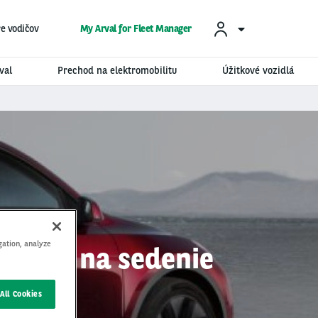
re vodičov
My Arval for Fleet Manager
val
Prechod na elektromobilitu
Úžitkové vozidlá
gation, analyze
iestami na sedenie
All Cookies