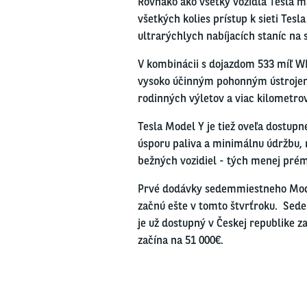
Rovnako ako všetky vozidlá Tesla 
všetkých kolies prístup k sieti Tesla
ultrarýchlych nabíjacích staníc na 
V kombinácii s dojazdom 533 míľ W
vysoko účinným pohonným ústrojens
rodinných výletov a viac kilometro
Tesla Model Y je tiež oveľa dostupne
úsporu paliva a minimálnu údržbu, 
bežných vozidiel - tých menej pré
Prvé dodávky sedemmiestneho Mode
začnú ešte v tomto štvrťroku. Sed
je už dostupný v Českej republike z
začína na 51 000€.