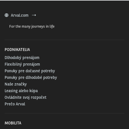
Arval.com
For the many journeys in life
V prípade predlžovača dojazdu ide o plnohodnotné elektrické vozidlo s
technológiou REx, podobne ako zrušený predlžovač dojazdu BMW i3. V
žiadnom prípade teda nejde o plug-in hybrid.
PODNIKATELIA
Dlhodobý prenájom
Flexibilný prenájom
Ponuky pre dočasné potreby
Ponuky pre dlhodobé potreby
Naše značky
Leasing alebo kúpa
Ovládnite svoj rozpočet
Prečo Arval
MOBILITA