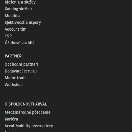
Riešenia a služby
Katalóg služieb
Nové elektromobily Scout sa zdajú byť významným výsledkom súčasnej
Mobilita
spolupráce medzi spoločnosťami Rivian a Volkswagen.
Efektívnosť a úspory
Account tím
CSR
Úžitkové vozidlá
PARTNERI
Obchodní partneri
Dodávateľ servisu
Motor trade
Workshop
O SPOLOČNOSTI ARVAL
Medzinárodné pôsobenie
Kariéra
Arval Mobility observatory