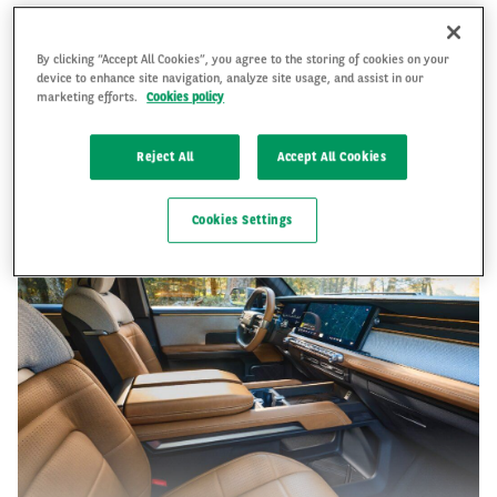
By clicking “Accept All Cookies”, you agree to the storing of cookies on your
device to enhance site navigation, analyze site usage, and assist in our
marketing efforts.
Cookies policy
Cena nového elektrického SUV Scout Traveler sa bude začínať pod 60 000
USD. Ponúkne zrýchlenie z 0 na 100 km/h za 3,5 sekundy a dojazd až 563
km alebo až 805 km s externým dojazdom nazvaným Harvester.
Reject All
Accept All Cookies
Cookies Settings