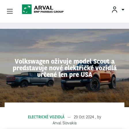
INF
Podnikatelia
Skočiť na hlavný obsah
Mobilita
Partneri
Volkswagen oživuje model Scout a
predstavuje nové elektrické vozidlá
O Spoločnosti Arval
určené len pre USA
Informácie Pre Vodičov
My Arval For Fleet Manager
ELECTRICKÉ VOZIDLÁ
29 Oct 2024
, by
Arval Slovakia