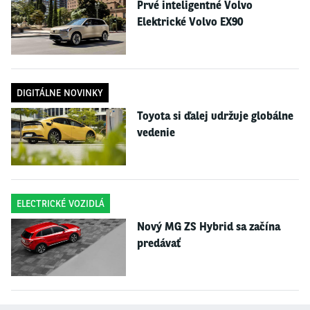
objavil elektronicky riadený diferenciál, ktorý je súčasťou systému
Prvé inteligentné Volvo
dynamického riadenia zákrut.
Elektrické Volvo EX90
DIGITÁLNE NOVINKY
Toyota si ďalej udržuje globálne
vedenie
ELECTRICKÉ VOZIDLÁ
Nový MG ZS Hybrid sa začína
predávať
Novo sú vyladené aj tlmiče a pružiny, posilňovač riadenia má ostrejší
prevod a stabilizátory sú tuhšie. Celkovo je podvozok v porovnaní s
ostatnými verziami tuhší vpredu o 25 % a vzadu o 10 %. Pozornosť
konštruktérov nezostala bokom ani pri brzdách. MG4 XPower má na oboch