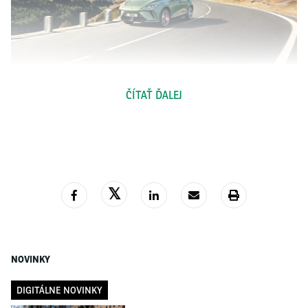
ČÍTAŤ ĎALEJ
Po premiére na Festivale rýchlosti v Goodwoode 2023 je teraz na trhu
špičkový model MG4 Electric. Verzia XPower môže na prvý pohľad vyzerať
ako mierne priostrený základný hatchback, ale pohľad na technické údaje
mnohým vyrazí dych. Tento elektromobil dokáže zrýchliť na 100 km/h len
za 3,8 sekundy, čím strčí do vrecka nejeden rýdzo športový automobil.
Rovnako ako všetky ostatné verzie MG4, aj verzia XPower je založená na
novej platforme MSP. Využíva však dva elektromotory, pričom predný má
výkon 150 kW a zadný maximálne 170 kW. Celkový výkon systému je 320
kW a krútiaci moment vrcholí hodnotou 600 Nm.
Až do príchodu modelu Cyberster bude XPower najvýkonnejším modelom,
aký si fanúšikovia značky mohli kúpiť. Pri jazde mimochodom využíva
NOVINKY
zadný elektromotor, ale ak si to okolnosti vyžiadajú, do 200 milisekúnd sa
pripojí aj predný. V rámci technických zmien sa MG4 XPower dočkal aj
DIGITÁLNE NOVINKY
úpravy podvozku. V zadnom elektromotore sa prvýkrát v histórii MG