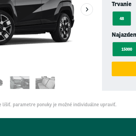
Trvanie
48
Najazde
15000
 líšiť. parametre ponuky je možné individuálne upraviť.