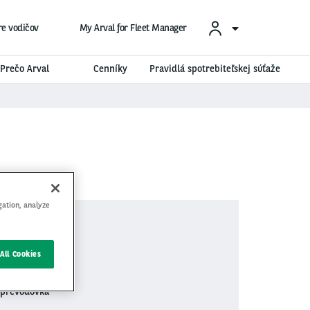
re vodičov
My Arval for Fleet Manager
Prečo Arval
Cenníky
Pravidlá spotrebiteľskej súťaže
gation, analyze
 €
Bez DPH
All Cookies
 prevodovka