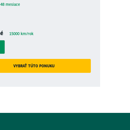
48
mesiace
né
15000
km/rok
VYBRAŤ TÚTO PONUKU