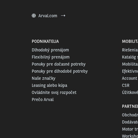
Arval.com
PODNIKATELIA
MOBILIT
Dlhodobý prenájom
Riešenia
Flexibilný prenájom
Katalóg 
Ponuky pre dočasné potreby
Mobilita
Ponuky pre dlhodobé potreby
Efektívn
Naše značky
Account
Leasing alebo kúpa
CSR
Ovládnite svoj rozpočet
Úžitkové
Prečo Arval
PARTNE
Obchodn
Dodávate
Motor t
Worksh