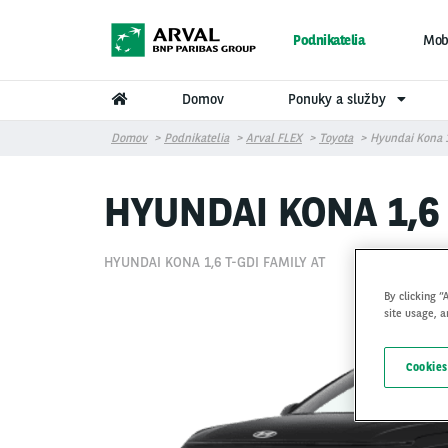
Skočiť na hlavný obsah
Podnikatelia
Mobi
Domov
Ponuky a služby
Domov
Podnikatelia
Arval FLEX
Toyota
Hyundai Kona 
HYUNDAI KONA 1,6 
HYUNDAI KONA 1,6 T-GDI FAMILY AT
By clicking “
site usage, a
Cookies