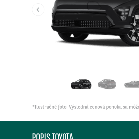
*Ilustračné foto. Výsledná cenová ponuka sa môže
POPIS TOYOTA