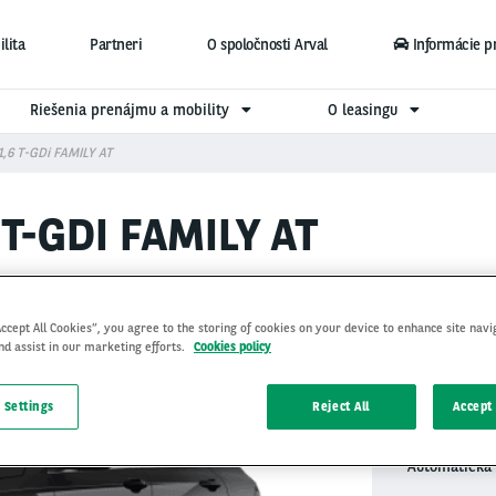
lita
Partneri
O spoločnosti Arval
Informácie p
Riešenia prenájmu a mobility
O leasingu
1,6 T-GDi FAMILY AT
T-GDI FAMILY AT
Accept All Cookies”, you agree to the storing of cookies on your device to enhance site navi
nd assist in our marketing efforts.
Cookies policy
363
 Settings
Reject All
Accept 
Automatická