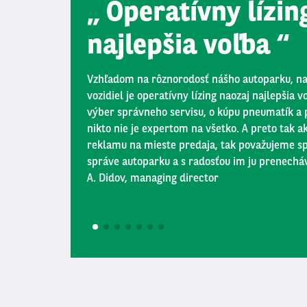
Operatívny lízin
Podnikatelia
najlepšia voľba
Offer Type
(field_offer_type)
Vzhľadom na rôznorodosť nášho autoparku, naj
Operátor
vozidiel je operatívny lízing naozaj najlepšia 
Je jeden z
výber správneho servisu, o kúpu pneumatík a 
nikto nie je expertom na všetko. A preto tak 
×
reklamu na mieste predaja, tak považujeme sp
správe autoparku a s radosťou im ju prenech
Offer LTR
A. Didov, managing director
1
2
3
4
5
6
7