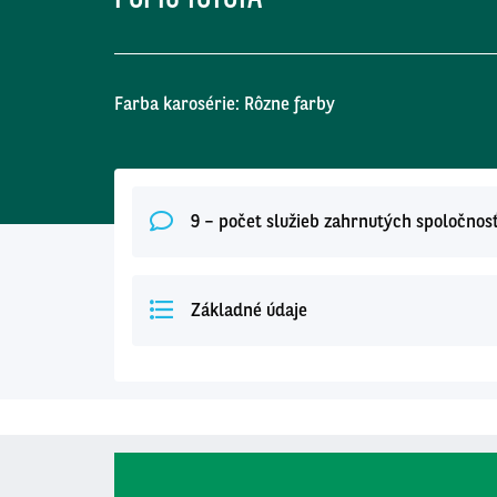
Farba karosérie: Rôzne farby
9 – počet služieb zahrnutých spoločnos
Základné údaje
Segment
(field_segment)