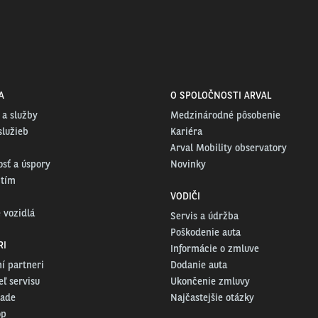
A
O SPOLOČNOSTI ARVAL
 a služby
Medzinárodné pôsobenie
služieb
Kariéra
Arval Mobility observatory
osť a úspory
Novinky
 tím
VODIČI
 vozidlá
Servis a údržba
Poškodenie auta
RI
Informácie o zmluve
í partneri
Dodanie auta
ľ servisu
Ukončenie zmluvy
rade
Najčastejšie otázky
op