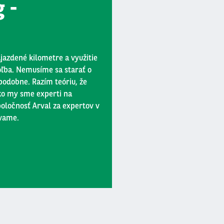
g -
azdené kilometre a využitie
voľba. Nemusíme sa starať o
podobne. Razím teóriu, že
ako my sme experti na
oločnosť Arval za expertov v
ávame.