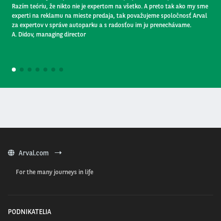
Razím teóriu, že nikto nie je expertom na všetko. A preto tak ako my sme
experti na reklamu na mieste predaja, tak považujeme spoločnosť Arval
za expertov v správe autoparku a s radosťou im ju prenechávame.
A. Didov, managing director
1
2
3
4
5
6
7
Arval.com
For the many journeys in life
PODNIKATELIA