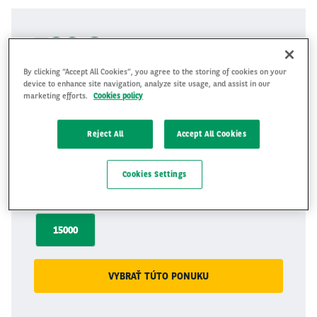
702 €
Bez DPH
By clicking “Accept All Cookies”, you agree to the storing of cookies on your
device to enhance site navigation, analyze site usage, and assist in our
Elektro
marketing efforts.
Cookies policy
Trvanie
48
mesiace
Reject All
Accept All Cookies
48
Cookies Settings
Najazdené
15000
km/rok
15000
VYBRAŤ TÚTO PONUKU