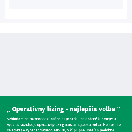
Segment
(field_segment)
Offer Type
(field_offer_type)
Operátor
Operatívny lízing - najlepšia voľba
Vzhľadom na rôznorodosť nášho autoparku, najazdené kilometre a
využitie vozidiel je operatívny lízing naozaj najlepšia voľba. Nemusíme
sa starať o výber správneho servisu, o kúpu pneumatík a podobne.