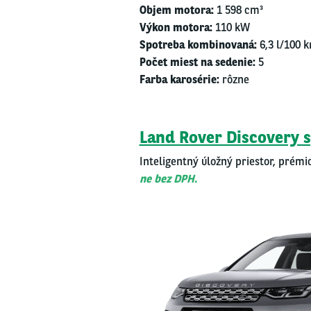
Objem moto­ra:
1 598 cm³
Výkon moto­ra:
110 kW
Spot­re­ba kom­bi­no­va­ná:
6,3 l/​100 
Počet miest na sede­nie:
5
Far­ba karo­sé­rie:
rôzne
Land Rover Dis­co­ve­r
Inte­li­gent­ný úlož­ný pries­tor, pré­mi­
ne bez DPH.