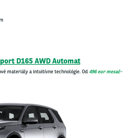
km
y sport D165 AWD Automat
ové mate­riá­ly a intu­itív­ne tech­no­ló­gie. Od
496 eur mesač­