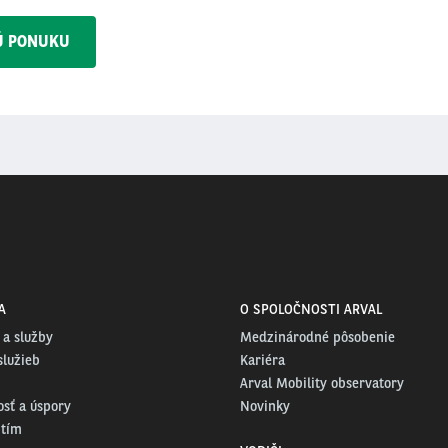
Ú PONUKU
A
O SPOLOČNOSTI ARVAL
 a služby
Medzinárodné pôsobenie
služieb
Kariéra
Arval Mobility observatory
osť a úspory
Novinky
 tím