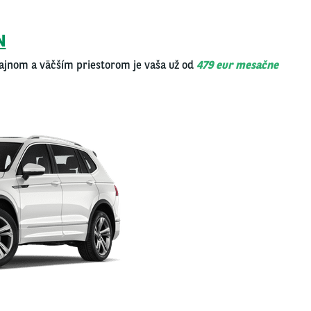
N
zaj­nom a väč­ším pries­to­rom je vaša už od
479 eur mesač­ne