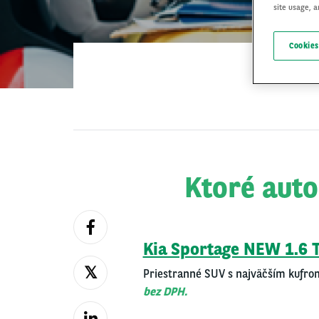
site usage, a
Cookies
Ktoré auto
Kia Spor­ta­ge NEW 1.6
Prie­stran­né SUV s naj­väč­ším kuf­
bez DPH.