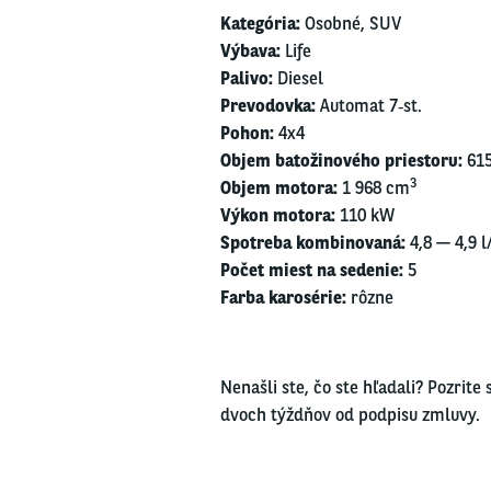
Kate­gó­ria:
Osob­né, SUV
Výba­va:
Life
Pali­vo:
Die­sel
Pre­vo­dov­ka:
Auto­mat 7‑st.
Pohon:
4x4
Objem bato­ži­no­vé­ho pries­to­ru:
615
3
Objem moto­ra:
1 968 cm
Výkon moto­ra:
110 kW
Spot­re­ba kom­bi­no­va­ná:
4,8 — 4,9 l
Počet miest na sede­nie:
5
Far­ba karo­sé­rie:
rôz­ne
Nenaš­li ste, čo ste hľa­da­li? Pozri­te
dvoch týž­dňov od pod­pi­su zmluvy.