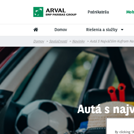
Skočiť na hlavný obsah
Podnikatelia
Mobi
Domov
Riešenia a služby
Domov
Spoločnosti
Novinky
Autá S Najväčším Kufrom Na
Autá s naj
By clicking “