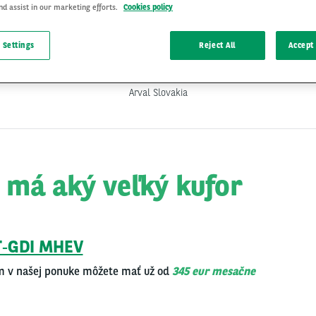
nd assist in our marketing efforts.
Cookies policy
 Settings
Reject All
Accept 
ZAUJÍMAVOSTI
20 Jul 2022
, by
Arval Slovakia
 má aký veľký kufor
 T‑GDI MHEV
rom v našej ponu­ke môže­te mať už od
345 eur mesač­ne