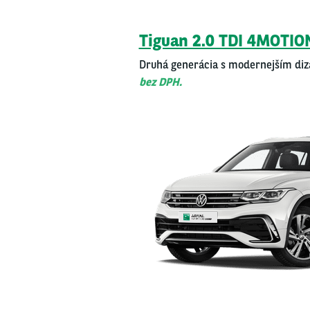
Tigu­an 2.0 TDI 4MOTIO
Dru­há gene­rá­cia s moder­nej­ším di
bez DPH.