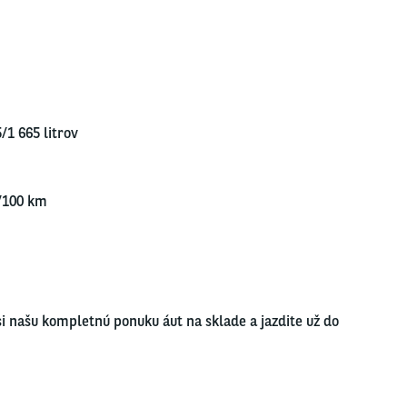
/1 665 lit­rov
/​100 km
 si našu kom­plet­nú ponu­ku áut na skla­de a jaz­di­te už do