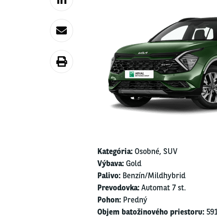
Kate­gó­ria:
Osob­né, SUV
Výba­va:
Gold
Pali­vo:
Benzín/​Mildhybrid
Pre­vo­dov­ka:
Auto­mat 7 st.
Pohon:
Pred­ný
Objem bato­ži­no­vé­ho pries­to­ru:
591/