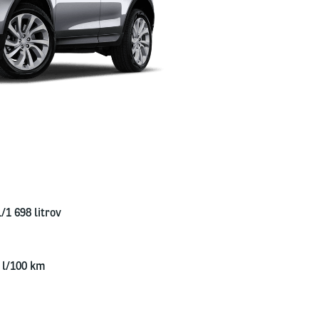
/1 698 lit­rov
 l/​100 km