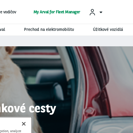
re vodičov
My Arval for Fleet Manager
val
Prechod na elektromobilitu
Úžitkové vozidlá
nkové cesty
gation, analyze