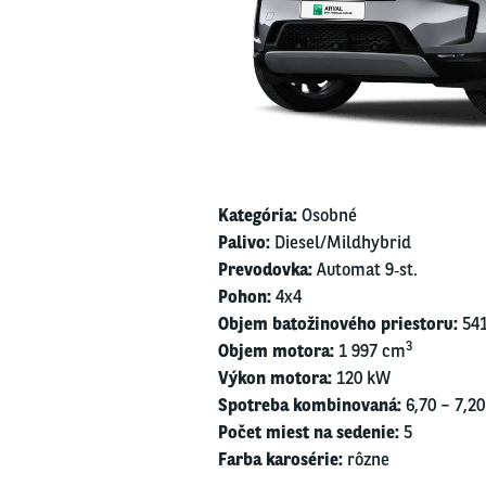
Kate­gó­ria:
Osob­né
­
Pali­vo:
Diesel/​Mildhybrid
Pre­vo­dov­ka:
Auto­mat 9‑st.
Pohon:
4x4
Objem bato­ži­no­vé­ho pries­to­ru:
541
3
Objem moto­ra:
1 997 cm
Výkon moto­ra:
120 kW
Spot­re­ba kom­bi­no­va­ná:
6,70 – 7,20
Počet miest na sede­nie:
5
Far­ba karo­sé­rie:
rôz­ne