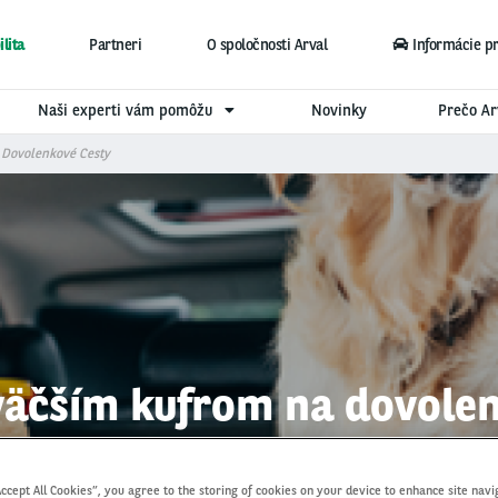
lita
Partneri
O spoločnosti Arval
Informácie p
Naši experti vám pomôžu
Novinky
Prečo Ar
 Dovolenkové Cesty
väčším kufrom na dovole
Accept All Cookies”, you agree to the storing of cookies on your device to enhance site navi