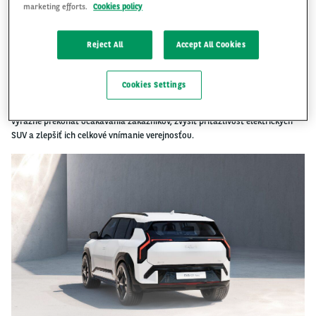
marketing efforts.
Cookies policy
Reject All
Accept All Cookies
Kia EV3 prichádza s vlastnou jedinečnou identitou, ktorá čerpá z
pokročilých technológií Kia a hodnôt modelu EV9, väčšieho SUV, ktoré
Cookies Settings
získalo množstvo ocenení a uznaní. Novinka prináša do segmentu
elektrických kompaktných SUV jedinečné skúsenosti. EV3 má potenciál
výrazne prekonať očakávania zákazníkov, zvýšiť príťažlivosť elektrických
SUV a zlepšiť ich celkové vnímanie verejnosťou.