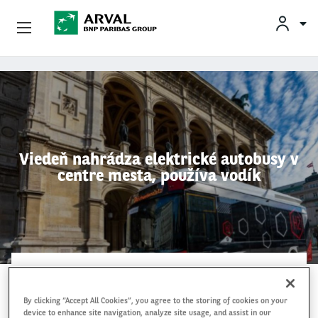
INF
Podnikatelia
Skočiť na hlavný obsah
Mobilita
Partneri
Viedeň nahrádza elektrické autobusy v
centre mesta, používa vodík
O Spoločnosti Arval
Informácie Pre Vodičov
My Arval For Fleet Manager
ELECTRICKÉ VOZIDLÁ
13 Aug 2024
, by
By clicking “Accept All Cookies”, you agree to the storing of cookies on your
Arval Slovakia
device to enhance site navigation, analyze site usage, and assist in our